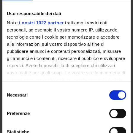
Unione Europea
Funds:
assigned and managed by an external body
Uso responsabile dei dati
Syllabus:
EUROPA - Progetti Europei
Noi e
i nostri 1022 partner
trattiamo i vostri dati
personali, ad esempio il vostro numero IP, utilizzando
tecnologie come i cookie per memorizzare e accedere
PROJECT PARTICIPANTS
alle informazioni sul vostro dispositivo al fine di
pubblicare annunci e contenuti personalizzati, misurare
Nicola Bombieri
gli annunci e i contenuti, ricercare il pubblico e sviluppare
Full Professor
i servizi. Avete la possibilità di scegliere chi utilizza i
Giuseppe Di Guglielmo
vostri dati e per quali scopi. Le vostre scelte in materia di
privacy sono applicabili solo su questa proprietà digitale
Franco Fummi
in cui avete effettuato le vostre scelte. È possibile
Selezione
Full Professor
modificare o revocare il proprio consenso in qualsiasi
Necessari
del
Graziano Pravadelli
momento dalla Dichiarazione sui cookie o facendo clic
consenso
Full Professor
sull'icona di attivazione della privacy.
Preferenze
Con il tuo consenso, vorremmo anche:
raccogliere informazioni sulla tua posizione
Statistiche