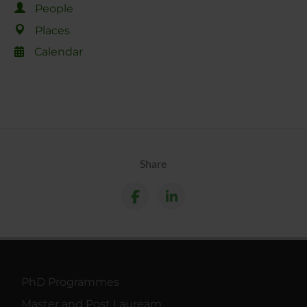
People
Places
Calendar
Share
PhD Programmes
Master and Post Lauream