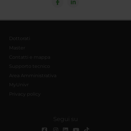
Dottorati
Master
Contatti e mappa
Supporto tecnico
Area Amministrativa
MyUnivr
Privacy policy
Segui su