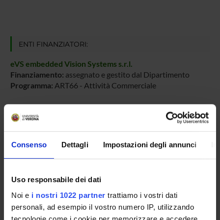
ENTI FINANZIATORI:
eVS embedded Vision Systems s.r.l.
Finanziamento:
assegnato e gestito dal Dipartimento
Programma:
ART66 - Attività Commerciale
PARTECIPANTI AL PROGETTO
Consenso
Dettagli
Impostazioni degli annunci
In
Umberto Castellani
Professore ordinario
Uso responsabile dei dati
Noi e
i nostri 1022 partner
trattiamo i vostri dati
AREE DI RICERCA COINVOLTE DAL PROGETTO
personali, ad esempio il vostro numero IP, utilizzando
Intelligenza Artificiale
tecnologie come i cookie per memorizzare e accedere