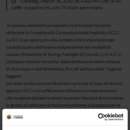
Tuesday, March 16, 2010 at 4:45 PM Ore 16.45
caffe' e pasticcini, ore 17 inizio seminario
In questo seminario presenterò le principali tecniche
utilizzate in Complessità Computazionale Implicita (ICC).
La ICC è un approccio alla complessità computazionale
caratterizzato dell'essere indipendente dai modelli di
calcolo (Macchine di Turing, Famiglie di Circuiti...). In ICC si
utilizzano diverse tecniche: dalla limitazione dello schema
di ricorsione o dell'aritmetica, fino all'utilizzo delle "logiche
leggere".
Durante la discussione illustrerò i principi di base di diversi
approcci ICC e mi soffermerò infine su un recente lavoro
che ha generalizzato la tired recursion (tecnica di ricorsione
in grado di catturare le funzioni polytime sviluppata per le
word algebras da D. Leivant nei primi anni Novanta)
estendendola a tutte le free algebras.