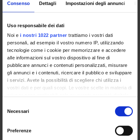
Consenso
Dettagli
Impostazioni degli annunci
In
Uso responsabile dei dati
Place
Noi e
i nostri 1022 partner
trattiamo i vostri dati
Ca' Vignal - Piramide, Floor 0,
Hall Verde
personali, ad esempio il vostro numero IP, utilizzando
Programme Director
tecnologie come i cookie per memorizzare e accedere
External reference
alle informazioni sul vostro dispositivo al fine di
pubblicare annunci e contenuti personalizzati, misurare
Publication date
March 4, 2010
gli annunci e i contenuti, ricercare il pubblico e sviluppare
i servizi. Avete la possibilità di scegliere chi utilizza i
vostri dati e per quali scopi. Le vostre scelte in materia di
privacy sono applicabili solo su questa proprietà digitale
in cui avete effettuato le vostre scelte. È possibile
Selezione
STUDYING
modificare o revocare il proprio consenso in qualsiasi
Necessari
del
momento dalla Dichiarazione sui cookie o facendo clic
consenso
COURSES
sull'icona di attivazione della privacy.
Preferenze
PHD PROGRAMMES AND POSTGRADUATE