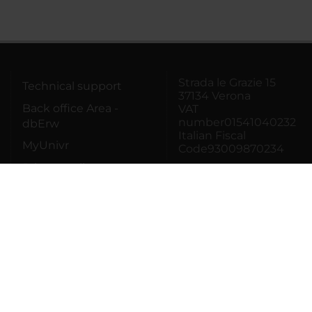
Strada le Grazie 15
Technical support
37134 Verona
Back office Area -
VAT
number01541040232
dbErw
Italian Fiscal
MyUnivr
Code93009870234
Privacy policy