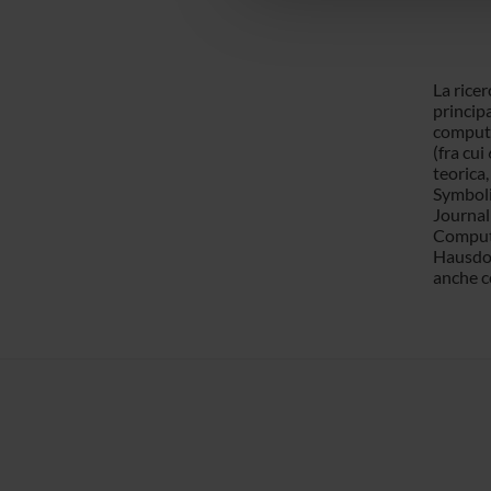
La ricer
princip
computa
(fra cui
teorica
Symboli
Journal
Compute
Hausdor
anche co