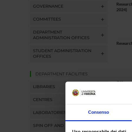
Research
GOVERNANCE
2024)
COMMITTEES
DEPARTMENT
ADMINISTRATION OFFICES
Research
STUDENT ADMINISTRATION
OFFICES
DEPARTMENT FACILITIES
Office
LIBRARIES
Telepho
CENTRES
E-mail
Consenso
LABORATORIES
SPIN OFF AND COMPANIES
Uso responsabile dei dati