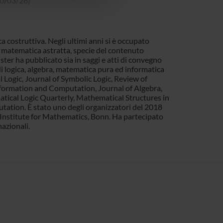
10/03/26)
a costruttiva. Negli ultimi anni si è occupato
a matematica astratta, specie del contenuto
ter ha pubblicato sia in saggi e atti di convegno
 di logica, algebra, matematica pura ed informatica
l Logic, Journal of Symbolic Logic, Review of
nformation and Computation, Journal of Algebra,
tical Logic Quarterly, Mathematical Structures in
tation. È stato uno degli organizzatori del 2018
Institute for Mathematics, Bonn. Ha partecipato
azionali.