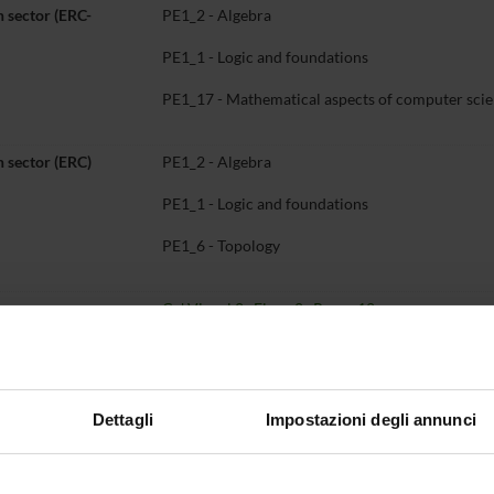
 sector (ERC-
PE1_2 - Algebra
PE1_1 - Logic and foundations
PE1_17 - Mathematical aspects of computer sci
 sector (ERC)
PE1_2 - Algebra
PE1_1 - Logic and foundations
PE1_6 - Topology
Ca' Vignal 2, Floor 2, Room 12
ne
+39 045 802 7029
peter
schuster
univr
it
Dettagli
Impostazioni degli annunci