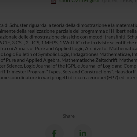
short CV in English
(pdf, en, 19 KB, 
ca di Schuster riguarda la teoria della dimostrazione e la matematic
almente della realizzazione parziale del programma di Hilbert nell
zionale delle dimostrazione classiche con metodi transfiniti. Schus
 6 CiE, 3 CSL, 2 LICS, 1 MFPS, 1 WoLLIC) che in riviste scientifiche
, fra cui Annals of Pure and Applied Logic, Archive for Mathematica
c Logic Bulletin of Symbolic Logic, Indagationes Mathematicae, I
 of Pure and Applied Algebra, Mathematische Zeitschrift, Mathema
r Science, Logic Journal of the IGPL e Journal of Logic and Compu
ff Trimester Program “Types, Sets and Constructions”, Hausdorff 
me coordinatore in vari progetti di ricerca europei (FP7) ed intern
Share