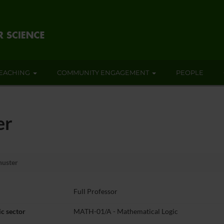
EACHING
COMMUNITY ENGAGEMENT
PEOPLE
er
huster
Full Professor
c sector
MATH-01/A - Mathematical Logic