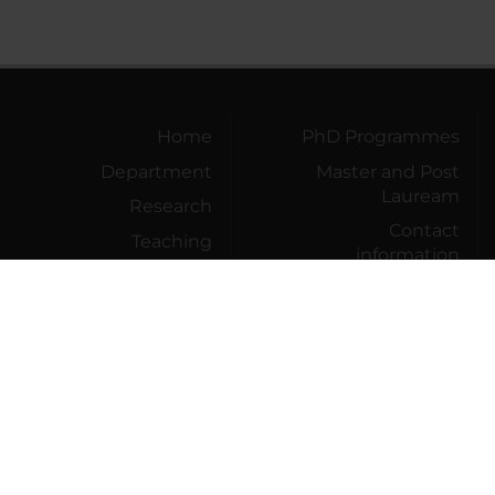
Home
PhD Programmes
Department
Master and Post
Lauream
Research
Contact
Teaching
information
Community
Engagement