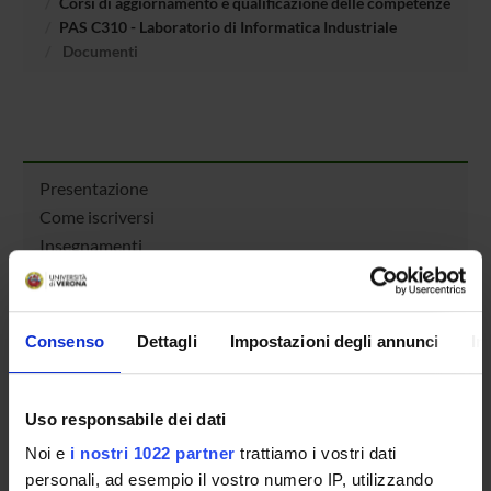
Corsi di aggiornamento e qualificazione delle competenze
PAS C310 - Laboratorio di Informatica Industriale
Documenti
Presentazione
Come iscriversi
Insegnamenti
Calendario didattico
Orario lezioni
Piani didattici
Consenso
Dettagli
Impostazioni degli annunci
In
Calendario esami
Bacheca avvisi
Proposte tesi e stage
Uso responsabile dei dati
Organi collegiali e di governo
Noi e
i nostri 1022 partner
trattiamo i vostri dati
Docenti
personali, ad esempio il vostro numero IP, utilizzando