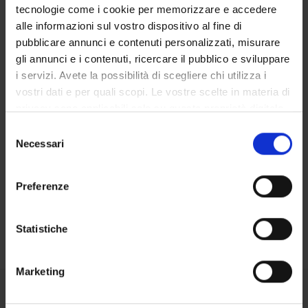
tecnologie come i cookie per memorizzare e accedere
alle informazioni sul vostro dispositivo al fine di
OFFERTA FORMATIVA
pubblicare annunci e contenuti personalizzati, misurare
gli annunci e i contenuti, ricercare il pubblico e sviluppare
CORSI DI STUDIO
i servizi. Avete la possibilità di scegliere chi utilizza i
DOTTORATI, MASTER E FORMAZIONE SUPERIORE
vostri dati e per quali scopi. Le vostre scelte in materia di
privacy sono applicabili solo su questa proprietà digitale
in cui avete effettuato le vostre scelte. È possibile
Contatti
Selezione
modificare o revocare il proprio consenso in qualsiasi
Necessari
del
Persone
momento dalla Dichiarazione sui cookie o facendo clic
consenso
Luoghi
sull'icona di attivazione della privacy.
Preferenze
Calendario
Con il tuo consenso, vorremmo anche:
raccogliere informazioni sulla tua posizione
Statistiche
geografica, con un'approssimazione di qualche
metro,
Marketing
Identificare il tuo dispositivo, scansionandolo
attivamente alla ricerca di caratteristiche specifiche
Condividi