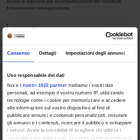
studio di algoritmi per la compensazione del ritardo di
trasmisionein teleoperazione
SPONSORS:
Agenzia Spaziale Italiana
Funds:
requested
Consenso
Dettagli
Impostazioni degli annunci
In
PROJECT PARTICIPANTS
Uso responsabile dei dati
Noi e
i nostri 1022 partner
trattiamo i vostri dati
Paolo Fiorini
personali, ad esempio il vostro numero IP, utilizzando
Studioso Senior
tecnologie come i cookie per memorizzare e accedere
alle informazioni sul vostro dispositivo al fine di
pubblicare annunci e contenuti personalizzati, misurare
gli annunci e i contenuti, ricercare il pubblico e sviluppare
ACTIVITIES
i servizi. Avete la possibilità di scegliere chi utilizza i
vostri dati e per quali scopi. Le vostre scelte in materia di