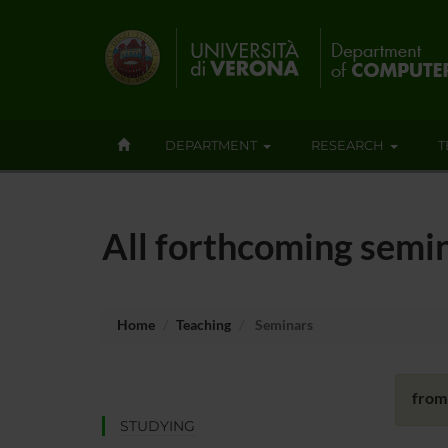
DEPARTMENT
RESEARCH
T
All forthcoming semi
Home
Teaching
Seminars
from
STUDYING