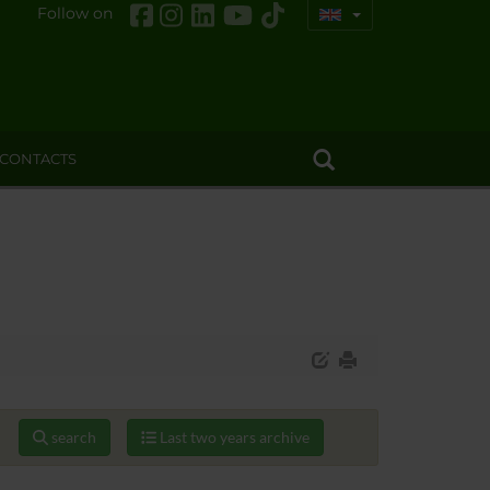
Follow on
CONTACTS
search
Last two years archive