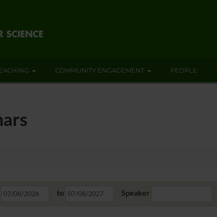
EACHING
COMMUNITY ENGAGEMENT
PEOPLE
nars
to
Speaker