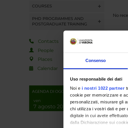
COURSES
No rece
PHD PROGRAMMES AND
POSTGRADUATE TRAINING
Contacts
People
Places
Consenso
Calendar
Uso responsabile dei dati
Noi e
i nostri 1022 partner
t
AGENDA DI OGGI
cookie per memorizzare e acce
ven
personalizzati, misurare gli an
7 agosto 2026
chi utilizza i vostri dati e pe
digitale in cui avete effettua
dalla Dichiarazione sui cookie