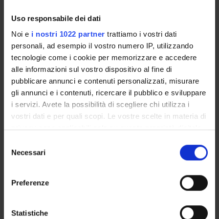
Product ID:
52828
Uso responsabile dei dati
Noi e
i nostri 1022 partner
trattiamo i vostri dati
Handle IRIS:
11562/337771
personali, ad esempio il vostro numero IP, utilizzando
tecnologie come i cookie per memorizzare e accedere
Deposited On:
alle informazioni sul vostro dispositivo al fine di
November 10, 2009
pubblicare annunci e contenuti personalizzati, misurare
Last Modified:
gli annunci e i contenuti, ricercare il pubblico e sviluppare
November 15, 2022
i servizi. Avete la possibilità di scegliere chi utilizza i
vostri dati e per quali scopi. Le vostre scelte in materia di
Bibliographic citation:
Colombo, E.; Bosio, A.; Calusi, S.; Giuntini, L.; Lo Giudice, A.;
privacy sono applicabili solo su questa proprietà digitale
Manfredotti, C.; Massi, M.; Olivero, P.;
Romeo, Alessandro
;
in cui avete effettuato le vostre scelte. È possibile
Selezione
Romeo, N.; Vittone, E.
,
IBIC analysis of CdTe/CdS solar cells
modificare o revocare il proprio consenso in qualsiasi
Necessari
del
«Nuclear Instruments and Methods in Physics Research
momento dalla Dichiarazione sui cookie o facendo clic
consenso
Section B»
, vol.
267
, n.
12-13
,
2009
,
pp. 2181-2184
sull'icona di attivazione della privacy.
Preferenze
Consulta la scheda completa presente nel
repository
Con il tuo consenso, vorremmo anche:
istituzionale della Ricerca di Ateneo
raccogliere informazioni sulla tua posizione
Statistiche