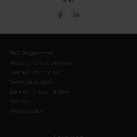
Share
PhD Programmes
Master and Post Lauream
Contact information
Technical support
Back office Area - dbErw
MyUnivr
Privacy policy