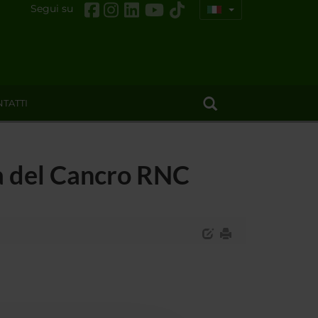
Segui su
TATTI
ra del Cancro RNC