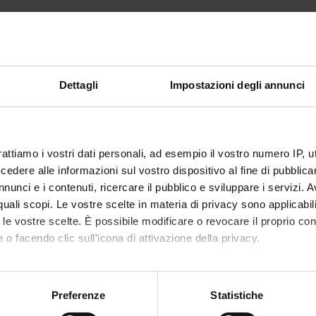
TI
O
teriali magnetici per applicazioni di ipertermia-trattamento sis
Dettagli
Impostazioni degli annunci
 FINANZIAMENTI
NUMERO
rattiamo i vostri dati personali, ad esempio il vostro numero IP, 
1
dere alle informazioni sul vostro dispositivo al fine di pubblica
nunci e i contenuti, ricercare il pubblico e sviluppare i servizi. A
r quali scopi. Le vostre scelte in materia di privacy sono applicabi
to le vostre scelte. È possibile modificare o revocare il proprio 
 o facendo clic sull'icona di attivazione della privacy.
Condividi
mo anche:
oni sulla tua posizione geografica, con un'approssimazione di qu
Preferenze
Statistiche
spositivo, scansionandolo attivamente alla ricerca di caratteristich