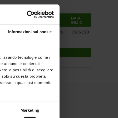
RESPONSABILI
DATA
INIZIO
temico
Pasquina Marzola
19/06/20
Informazioni sui cookie
utilizzando tecnologie come i
re annunci e contenuti
vete la possibilità di scegliere
li solo su questa proprietà
consenso in qualsiasi momento
alche metro,
Marketing
e specifiche (impronte