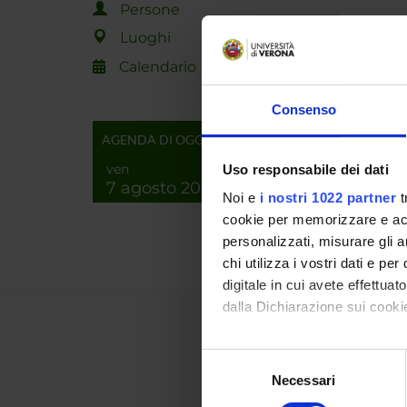
Persone
PROGET
Luoghi
TITOL
Calendario
Nanoma
Consenso
AGENDA DI OGGI
NUMERO
ven
Uso responsabile dei dati
ANNO
7 agosto 2026
Noi e
i nostri 1022 partner
t
2020
cookie per memorizzare e acce
personalizzati, misurare gli an
chi utilizza i vostri dati e pe
digitale in cui avete effettua
dalla Dichiarazione sui cookie
Con il tuo consenso, vorrem
Selezione
raccogliere informazi
Necessari
del
Identificare il tuo di
consenso