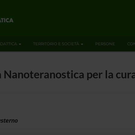
IDATTICA
TERRITORIO E SOCIETÀ
PERSONE
CON
a Nanoteranostica per la cu
esterno