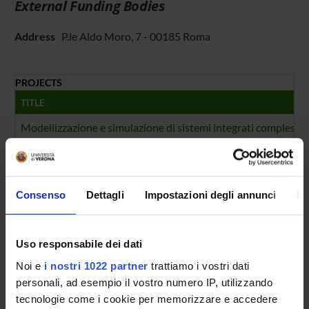
External Funding Bodies
Address
P.le Aldo Moro, 7 - 00185 Roma
PROJECTS
TITLE
Modellizzazione e simulazione di sistemi integrati complessi 
Modelli di eventi sonori generati da semplici fenomeni fisici
FOUNDING NUMBERS
Consenso
Dettagli
Impostazioni degli annunci
In
YEAR
NUMBER
2001
2
Uso responsabile dei dati
Noi e
i nostri 1022 partner
trattiamo i vostri dati
personali, ad esempio il vostro numero IP, utilizzando
tecnologie come i cookie per memorizzare e accedere
Contacts