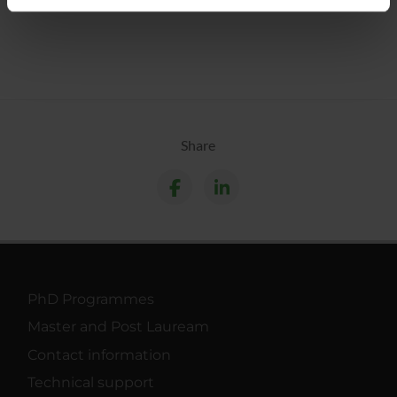
Calendar
informazioni sul modo in cui utilizzi il nostro sito con i
nostri partner che si occupano di analisi dei dati web,
pubblicità e social media, i quali potrebbero combinarle
con altre informazioni che hai fornito loro o che hanno
raccolto dal tuo utilizzo dei loro servizi.
Share
PhD Programmes
Master and Post Lauream
Contact information
Technical support