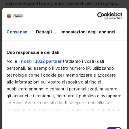
may correspond to only one or two matches in the graph.
Given a read, therefore, we would like to find which parts of
it match well and where they match in the graph, in time
depending on the length of the read and the number of
matches in the graph but not on the number of matches in
Consenso
Dettagli
Impostazioni degli annunci
In
the dataset. We are now closing in on that goal; this talk
will give a high-level view of the challenges and some
Uso responsabile dei dati
potential solutions.
Noi e
i nostri 1022 partner
trattiamo i vostri dati
personali, ad esempio il vostro numero IP, utilizzando
Referente: Zsuzsanna Liptak
tecnologie come i cookie per memorizzare e accedere
alle informazioni sul vostro dispositivo al fine di
pubblicare annunci e contenuti personalizzati, misurare
gli annunci e i contenuti, ricercare il pubblico e sviluppare
i servizi. Avete la possibilità di scegliere chi utilizza i
vostri dati e per quali scopi. Le vostre scelte in materia di
privacy sono applicabili solo su questa proprietà digitale
in cui avete effettuato le vostre scelte. È possibile
Programme Director
Selezione