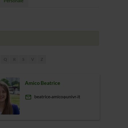
Personale
Q
R
S
V
Z
Amico Beatrice
email
beatrice
amico
univr
it