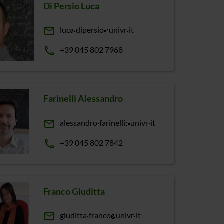
Di Persio Luca
email
luca
dipersio
univr
it
phone
+39 045 802 7968
Farinelli Alessandro
email
alessandro
farinelli
univr
it
phone
+39 045 802 7842
Franco Giuditta
email
giuditta
franco
univr
it