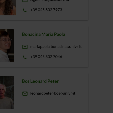
email
phone
+39 045 802 7973
Bonacina Maria Paola
email
mariapaola
bonacina
univr
it
phone
+39 045 802 7046
Bos Leonard Peter
email
leonardpeter
bos
univr
it