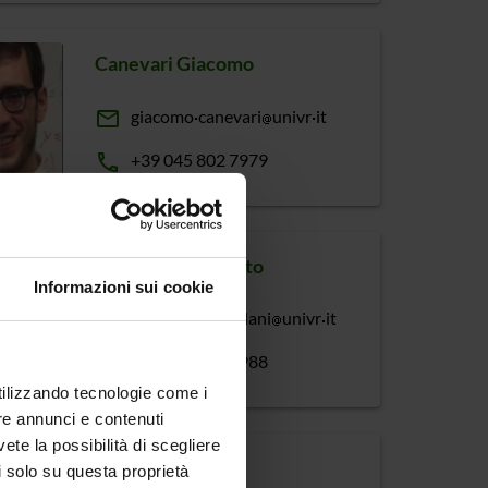
Canevari Giacomo
email
giacomo
canevari
univr
it
phone
+39 045 802 7979
Castellani Umberto
Informazioni sui cookie
email
umberto
castellani
univr
it
phone
+39 045 802 7988
utilizzando tecnologie come i
re annunci e contenuti
vete la possibilità di scegliere
Ceccato Mariano
li solo su questa proprietà