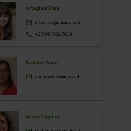
Artegiani Elisa
email
elisa
artegiani
univr
it
phone
+39 045 802 7808
Barbieri Anna
email
anna
barbieri
univr
it
Beyan Cigdem
cigdem
beyan
univr
it