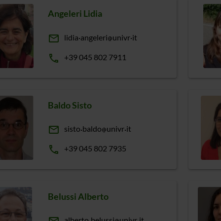
Angeleri Lidia
email
lidia
angeleri
univr
it
phone
+39 045 802 7911
Baldo Sisto
email
sisto
baldo
univr
it
phone
+39 045 802 7935
Belussi Alberto
alberto
belussi
univr
it