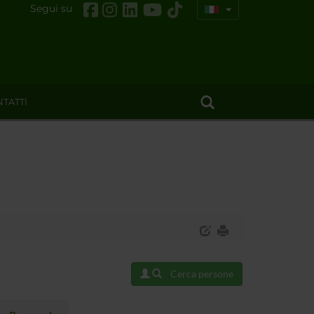
Segui su
TATTI
Cerca persone