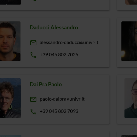
Daducci Alessandro
email
alessandro
daducci
univr
it
phone
+39 045 802 7025
Dai Pra Paolo
email
paolo
daipra
univr
it
phone
+39 045 802 7093