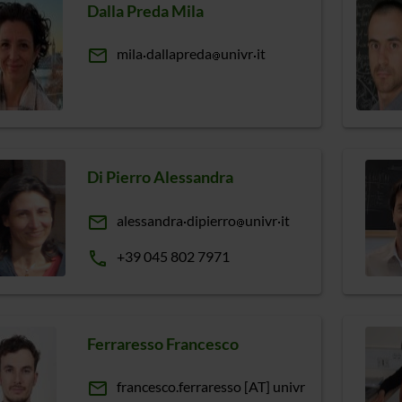
Dalla Preda Mila
email
mila
dallapreda
univr
it
Di Pierro Alessandra
email
alessandra
dipierro
univr
it
phone
+39 045 802 7971
Ferraresso Francesco
email
francesco.ferraresso [AT] univr