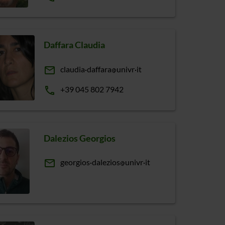
Daffara Claudia
email
claudia
daffara
univr
it
phone
+39 045 802 7942
Dalezios Georgios
email
georgios
dalezios
univr
it