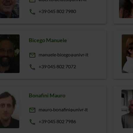
email
phone
+39 045 802 7980
Bicego Manuele
email
manuele
bicego
univr
it
phone
+39 045 802 7072
Bonafini Mauro
email
mauro
bonafini
univr
it
phone
+39 045 802 7986