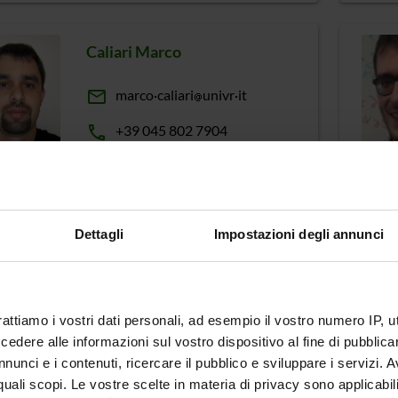
Caliari Marco
email
marco
caliari
univr
it
phone
+39 045 802 7904
Carra Damiano
Dettagli
Impostazioni degli annunci
email
damiano
carra
univr
it
phone
+39 045 802 7059
rattiamo i vostri dati personali, ad esempio il vostro numero IP, 
dere alle informazioni sul vostro dispositivo al fine di pubblica
nunci e i contenuti, ricercare il pubblico e sviluppare i servizi. A
Castellini Alberto
r quali scopi. Le vostre scelte in materia di privacy sono applicabi