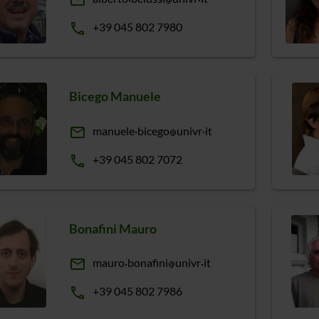
email
phone
+39 045 802 7980
Bicego Manuele
email
manuele
bicego
univr
it
phone
+39 045 802 7072
Bonafini Mauro
email
mauro
bonafini
univr
it
phone
+39 045 802 7986