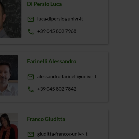
Di Persio Luca
email
luca
dipersio
univr
it
phone
+39 045 802 7968
Farinelli Alessandro
email
alessandro
farinelli
univr
it
phone
+39 045 802 7842
Franco Giuditta
email
giuditta
franco
univr
it