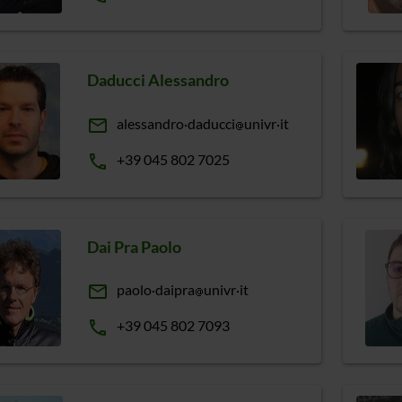
Daducci Alessandro
email
alessandro
daducci
univr
it
phone
+39 045 802 7025
Dai Pra Paolo
email
paolo
daipra
univr
it
phone
+39 045 802 7093