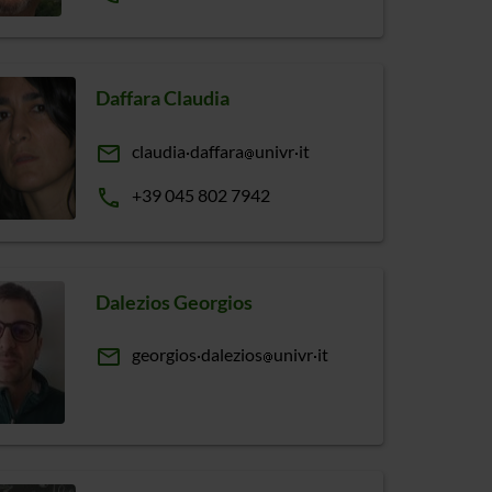
Daffara Claudia
email
claudia
daffara
univr
it
phone
+39 045 802 7942
Dalezios Georgios
email
georgios
dalezios
univr
it