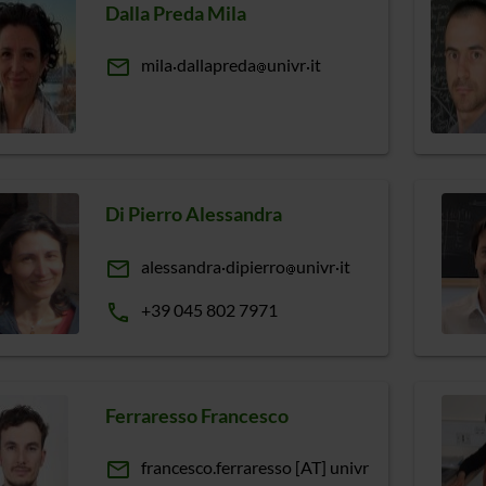
Dalla Preda Mila
email
mila
dallapreda
univr
it
Di Pierro Alessandra
email
alessandra
dipierro
univr
it
phone
+39 045 802 7971
Ferraresso Francesco
email
francesco.ferraresso [AT] univr