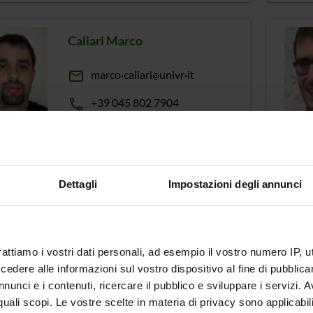
Caliari Marco
email
marco
caliari
univr
it
phone
+39 045 802 7904
Carra Damiano
Dettagli
Impostazioni degli annunci
email
damiano
carra
univr
it
phone
+39 045 802 7059
rattiamo i vostri dati personali, ad esempio il vostro numero IP, 
dere alle informazioni sul vostro dispositivo al fine di pubblica
nunci e i contenuti, ricercare il pubblico e sviluppare i servizi. A
Castellini Alberto
r quali scopi. Le vostre scelte in materia di privacy sono applicabi