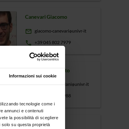
Canevari Giacomo
email
giacomo
canevari
univr
it
phone
+39 045 802 7979
Castellani Umberto
Informazioni sui cookie
email
umberto
castellani
univr
it
phone
+39 045 802 7988
utilizzando tecnologie come i
re annunci e contenuti
vete la possibilità di scegliere
Ceccato Mariano
li solo su questa proprietà