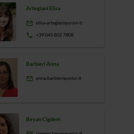
Artegiani Elisa
email
elisa
artegiani
univr
it
phone
+39 045 802 7808
Barbieri Anna
email
anna
barbieri
univr
it
Beyan Cigdem
cigdem
beyan
univr
it