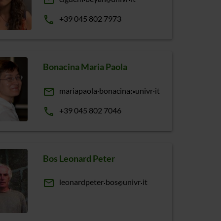
email
phone
+39 045 802 7973
Bonacina Maria Paola
email
mariapaola
bonacina
univr
it
phone
+39 045 802 7046
Bos Leonard Peter
email
leonardpeter
bos
univr
it