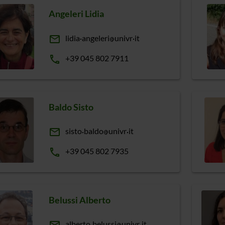
Angeleri Lidia
email
lidia
angeleri
univr
it
phone
+39 045 802 7911
Baldo Sisto
email
sisto
baldo
univr
it
phone
+39 045 802 7935
Belussi Alberto
alberto
belussi
univr
it