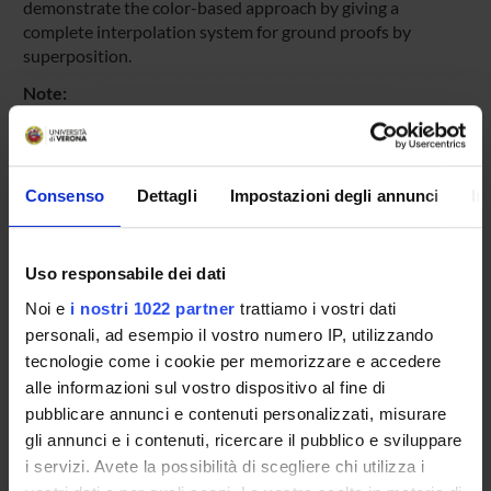
demonstrate the color-based approach by giving a
complete interpolation system for ground proofs by
superposition.
Note:
Published online 20 March 2015
Pagina Web:
http://dx.doi.org/10.1007/s10817-015-9325-5
Consenso
Dettagli
Impostazioni degli annunci
In
https://link.springer.com/article/10.1007/s10817-015-
9325-5
https://mariapaola.github.io/
Uso responsabile dei dati
Id prodotto:
Noi e
i nostri 1022 partner
trattiamo i vostri dati
86268
personali, ad esempio il vostro numero IP, utilizzando
Handle IRIS:
tecnologie come i cookie per memorizzare e accedere
11562/900586
alle informazioni sul vostro dispositivo al fine di
depositato il:
pubblicare annunci e contenuti personalizzati, misurare
3 marzo 2015
gli annunci e i contenuti, ricercare il pubblico e sviluppare
i servizi. Avete la possibilità di scegliere chi utilizza i
ultima modifica: