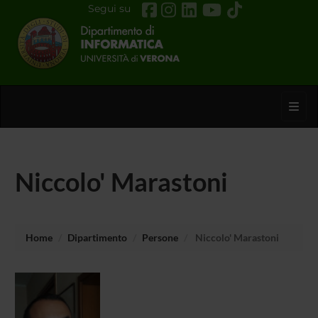
Segui su
Toggl
Niccolo' Marastoni
Home
Dipartimento
Persone
Niccolo' Marastoni