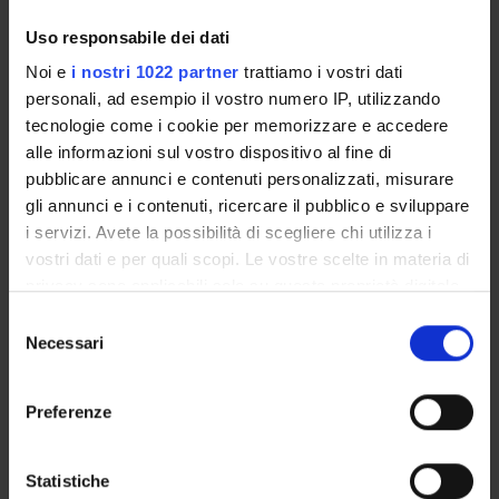
Uso responsabile dei dati
ORGANIZZAZIONE
Noi e
i nostri 1022 partner
trattiamo i vostri dati
personali, ad esempio il vostro numero IP, utilizzando
GOVERNANCE
tecnologie come i cookie per memorizzare e accedere
alle informazioni sul vostro dispositivo al fine di
COMMISSIONI
pubblicare annunci e contenuti personalizzati, misurare
gli annunci e i contenuti, ricercare il pubblico e sviluppare
UFFICI E STRUTTURE DI SERVIZIO
i servizi. Avete la possibilità di scegliere chi utilizza i
SERVIZI DI SEGRETERIA STUDENTI
vostri dati e per quali scopi. Le vostre scelte in materia di
privacy sono applicabili solo su questa proprietà digitale
in cui avete effettuato le vostre scelte. È possibile
STRUTTURE DEL DIPARTIMENTO
Selezione
modificare o revocare il proprio consenso in qualsiasi
Necessari
del
BIBLIOTECHE
momento dalla Dichiarazione sui cookie o facendo clic
consenso
sull'icona di attivazione della privacy.
CENTRI
Preferenze
Con il tuo consenso, vorremmo anche:
LABORATORI
raccogliere informazioni sulla tua posizione
Statistiche