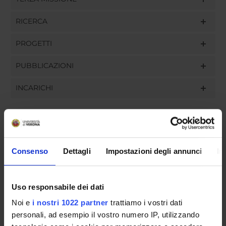
RICERCA
PROGETTI
PUBBLICAZIONI
INCARICHI
ORGANIZZAZIONE
Consenso
Dettagli
Impostazioni degli annunci
In
GOVERNANCE
COMMISSIONI
Uso responsabile dei dati
Noi e
i nostri 1022 partner
trattiamo i vostri dati
UFFICI E STRUTTURE DI SERVIZIO
personali, ad esempio il vostro numero IP, utilizzando