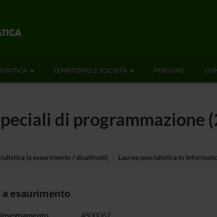
IDATTICA
TERRITORIO E SOCIETÀ
PERSONE
CON
 speciali di programmazione
ialistica (a esaurimento / disattivati)
Laurea specialistica in Informati
 a esaurimento
 insegnamento
4S00062