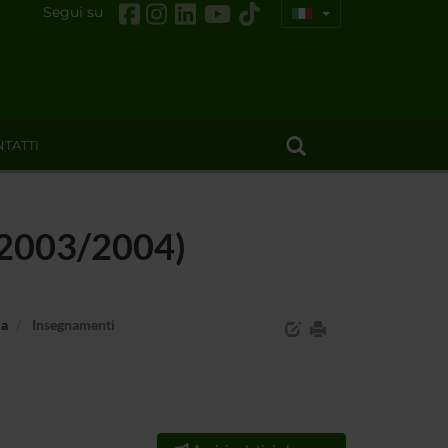
Segui su
TATTI
 (2003/2004)
ca
Insegnamenti