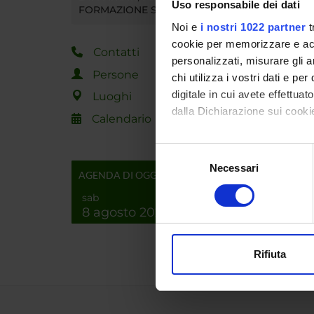
Uso responsabile dei dati
FORMAZIONE SUPERIORE
Docume
Noi e
i nostri 1022 partner
t
cookie per memorizzare e acce
Contatti
personalizzati, misurare gli an
Persone
chi utilizza i vostri dati e pe
digitale in cui avete effettua
Luoghi
dalla Dichiarazione sui cookie
Calendario
Con il tuo consenso, vorrem
Selezione
raccogliere informazi
Necessari
del
AGENDA DI OGGI
Identificare il tuo di
consenso
sab
digitali).
8 agosto 2026
Approfondisci come vengono el
modificare o ritirare il tuo 
Rifiuta
Utilizziamo i cookie per perso
nostro traffico. Condividiamo 
di analisi dei dati web, pubbl