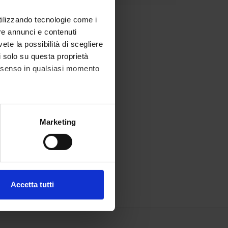
6/12/03)
utilizzando tecnologie come i
25/11/03)
re annunci e contenuti
vete la possibilità di scegliere
li solo su questa proprietà
 KB, 15/01/04)
consenso in qualsiasi momento
alche metro,
Marketing
e specifiche (impronte
ezione dettagli
. Puoi
Accetta tutti
l media e per analizzare il
ostri partner che si occupano
azioni che hai fornito loro o