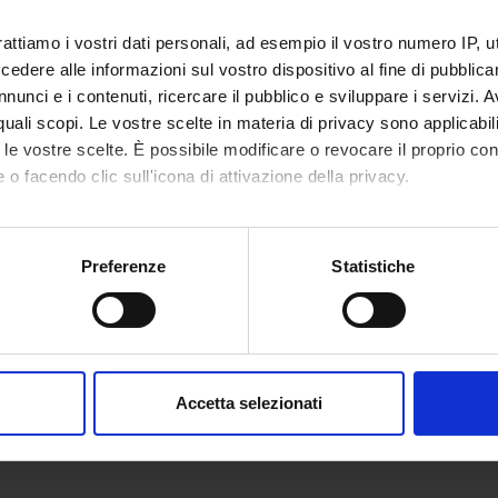
nti
Dispense
(postscript, it, 4365 KB, 1
rattiamo i vostri dati personali, ad esempio il vostro numero IP, 
|esame LTSP 2003/2004 (html, it, 0 KB, 
dere alle informazioni sul vostro dispositivo al fine di pubblica
(Mostra/Nascondi)
nunci e i contenuti, ricercare il pubblico e sviluppare i servizi. A
r quali scopi. Le vostre scelte in materia di privacy sono applicabi
|programma LTSP 2003/2004 (html, it, 0
to le vostre scelte. È possibile modificare o revocare il proprio 
(Mostra/Nascondi)
 o facendo clic sull'icona di attivazione della privacy.
mo anche:
oni sulla tua posizione geografica, con un'approssimazione di qu
Preferenze
Statistiche
spositivo, scansionandolo attivamente alla ricerca di caratteristich
aborati i tuoi dati personali e imposta le tue preferenze nella
s
consenso in qualsiasi momento dalla Dichiarazione sui cookie.
Accetta selezionati
nalizzare contenuti ed annunci, per fornire funzionalità dei socia
inoltre informazioni sul modo in cui utilizzi il nostro sito con i n
icità e social media, i quali potrebbero combinarle con altre inform