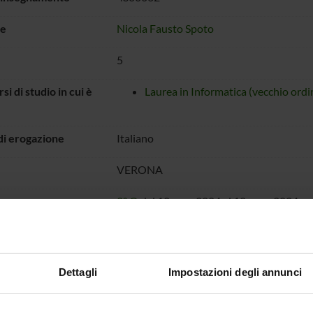
e
Nicola Fausto Spoto
5
rsi di studio in cui è
Laurea in Informatica (vecchio ord
di erogazione
Italiano
VERONA
o
2° Q
dal 12-gen-2004 al 12-mar-2004.
 Web
http://www.sci.univr.it/~spoto/ltsp/ltsp
Dettagli
Impostazioni degli annunci
IO LEZIONI
RIALE DIDATTICO