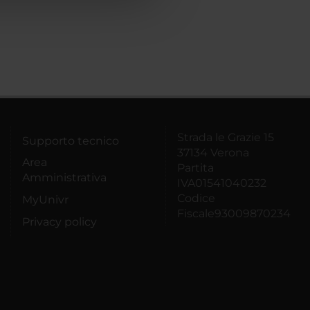
Strada le Grazie 15
Supporto tecnico
37134 Verona
Area
Partita
Amministrativa
IVA01541040232
Codice
MyUnivr
Fiscale93009870234
Privacy policy