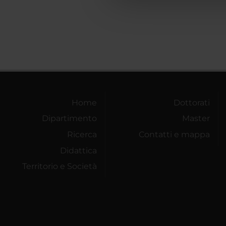
che hanno raccolto dal tuo uti
Home
Dottorati
Dipartimento
Master
Ricerca
Contatti e mappa
Didattica
Territorio e Società