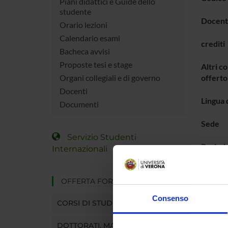
Piani didattici e Guide dello
studente
Docent
Orario lezioni
Calendario esami
crediti
Bacheca avvisi
Proposte tesi e stage
Altri co
Organi collegiali e di governo
offerto
Docenti
Lingua 
Documenti
Sede
Servizio Studenti
Period
Internazionali
Pagina
OFFERTA FORMATIVA
Consenso
ORAR
CORSI DI STUDIO
MATE
DOTTORATI, MASTER E