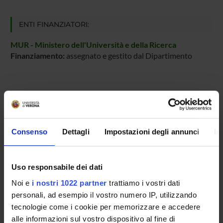
ENTI FINANZIATORI:
MUR - Ministero dell'Università e della Ricerca
Finanziamento:
assegnato e gestito dal Dipartimento
PARTECIPANTI AL PROGETTO
Damiano Carra
Professore ordinario
Consenso
Dettagli
Impostazioni degli annunci
In
Ferdinando Cicalese
Professore ordinario
Uso responsabile dei dati
Matteo Cristani
Noi e
i nostri 1022 partner
trattiamo i vostri dati
Professore associato
personali, ad esempio il vostro numero IP, utilizzando
Luca Di Persio
tecnologie come i cookie per memorizzare e accedere
Professore associato
alle informazioni sul vostro dispositivo al fine di