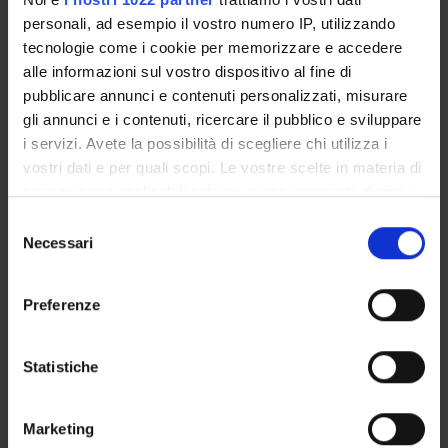
COMMISSIONI
personali, ad esempio il vostro numero IP, utilizzando
tecnologie come i cookie per memorizzare e accedere
UFFICI E STRUTTURE DI SERVIZIO
alle informazioni sul vostro dispositivo al fine di
pubblicare annunci e contenuti personalizzati, misurare
SERVIZI DI SEGRETERIA STUDENTI
gli annunci e i contenuti, ricercare il pubblico e sviluppare
i servizi. Avete la possibilità di scegliere chi utilizza i
STRUTTURE DEL DIPARTIMENTO
vostri dati e per quali scopi. Le vostre scelte in materia di
privacy sono applicabili solo su questa proprietà digitale
BIBLIOTECHE
in cui avete effettuato le vostre scelte. È possibile
Selezione
CENTRI
modificare o revocare il proprio consenso in qualsiasi
Necessari
del
momento dalla Dichiarazione sui cookie o facendo clic
consenso
LABORATORI
sull'icona di attivazione della privacy.
Preferenze
SPIN OFF E AZIENDE
Con il tuo consenso, vorremmo anche:
raccogliere informazioni sulla tua posizione
Statistiche
Contatti
geografica, con un'approssimazione di qualche
Persone
metro,
Marketing
Identificare il tuo dispositivo, scansionandolo
Luoghi