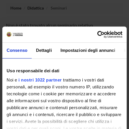
Home
Didattica
Seminari
Non è stato trovato alcun seminario relativo
all'insegnamento Numerical methods for partial differential
equations.
Consenso
Dettagli
Impostazioni degli annunci
In
OFFERTA FORMATIVA
Uso responsabile dei dati
CORSI DI STUDIO
Noi e
i nostri 1022 partner
trattiamo i vostri dati
personali, ad esempio il vostro numero IP, utilizzando
DOTTORATI, MASTER E FORMAZIONE SUPERIORE
tecnologie come i cookie per memorizzare e accedere
alle informazioni sul vostro dispositivo al fine di
Contatti
pubblicare annunci e contenuti personalizzati, misurare
Persone
gli annunci e i contenuti, ricercare il pubblico e sviluppare
i servizi. Avete la possibilità di scegliere chi utilizza i
Luoghi
vostri dati e per quali scopi. Le vostre scelte in materia di