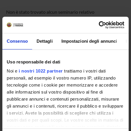
Non è stato trovato alcun seminario relativo
all'insegnamento Fisica e tecniche delle immagini.
Consenso
Dettagli
Impostazioni degli annunci
In
OFFERTA FORMATIVA
CORSI DI STUDIO
Uso responsabile dei dati
DOTTORATI, MASTER E FORMAZIONE SUPERIORE
Noi e
i nostri 1022 partner
trattiamo i vostri dati
personali, ad esempio il vostro numero IP, utilizzando
Contatti
tecnologie come i cookie per memorizzare e accedere
alle informazioni sul vostro dispositivo al fine di
Persone
pubblicare annunci e contenuti personalizzati, misurare
Luoghi
gli annunci e i contenuti, ricercare il pubblico e sviluppare
Calendario
i servizi. Avete la possibilità di scegliere chi utilizza i
vostri dati e per quali scopi. Le vostre scelte in materia di
privacy sono applicabili solo su questa proprietà digitale