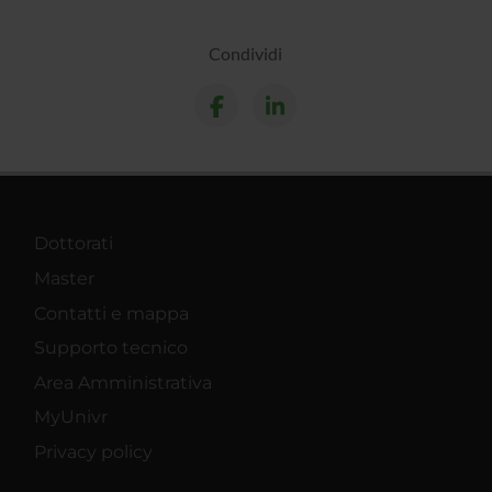
Condividi
Dottorati
Master
Contatti e mappa
Supporto tecnico
Area Amministrativa
MyUnivr
Privacy policy