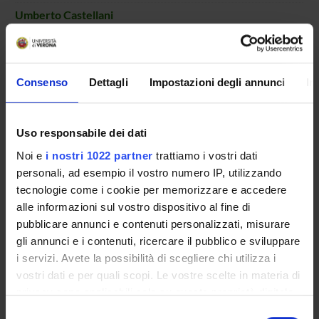
Umberto Castellani
Professore ordinario
Lucia Cazzoletti
Professore associato
Consenso
Dettagli
Impostazioni degli annunci
In
Matteo Dainese
Professore associato
Uso responsabile dei dati
Marcello De Vincenzi
Noi e
i nostri 1022 partner
trattiamo i vostri dati
Elena Guerra
personali, ad esempio il vostro numero IP, utilizzando
Dottorando
tecnologie come i cookie per memorizzare e accedere
Marta Milani
alle informazioni sul vostro dispositivo al fine di
Professore associato
pubblicare annunci e contenuti personalizzati, misurare
gli annunci e i contenuti, ricercare il pubblico e sviluppare
Alessio Minici
i servizi. Avete la possibilità di scegliere chi utilizza i
Veronica Polin
vostri dati e per quali scopi. Le vostre scelte in materia di
Professore associato
privacy sono applicabili solo su questa proprietà digitale
Agostino Portera
in cui avete effettuato le vostre scelte. È possibile
Selezione