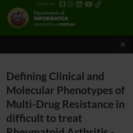
Segui su
Toggl
Defining Clinical and
Molecular Phenotypes of
Multi-Drug Resistance in
difficult to treat
Rheumatoid Arthritis -