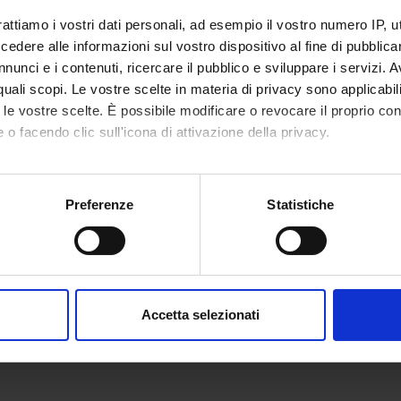
rattiamo i vostri dati personali, ad esempio il vostro numero IP, 
dere alle informazioni sul vostro dispositivo al fine di pubblica
nunci e i contenuti, ricercare il pubblico e sviluppare i servizi. A
r quali scopi. Le vostre scelte in materia di privacy sono applicabi
to le vostre scelte. È possibile modificare o revocare il proprio 
 o facendo clic sull'icona di attivazione della privacy.
mo anche:
oni sulla tua posizione geografica, con un'approssimazione di qu
Preferenze
Statistiche
spositivo, scansionandolo attivamente alla ricerca di caratteristich
aborati i tuoi dati personali e imposta le tue preferenze nella
s
consenso in qualsiasi momento dalla Dichiarazione sui cookie.
Accetta selezionati
nalizzare contenuti ed annunci, per fornire funzionalità dei socia
inoltre informazioni sul modo in cui utilizzi il nostro sito con i n
icità e social media, i quali potrebbero combinarle con altre inform
lizzo dei loro servizi.