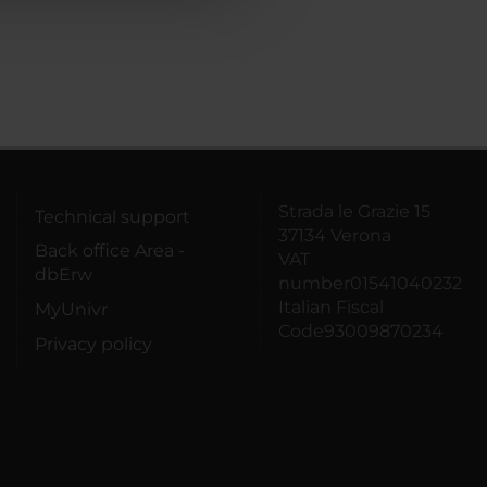
Strada le Grazie 15
Technical support
37134 Verona
Back office Area -
VAT
dbErw
number01541040232
Italian Fiscal
MyUnivr
Code93009870234
Privacy policy