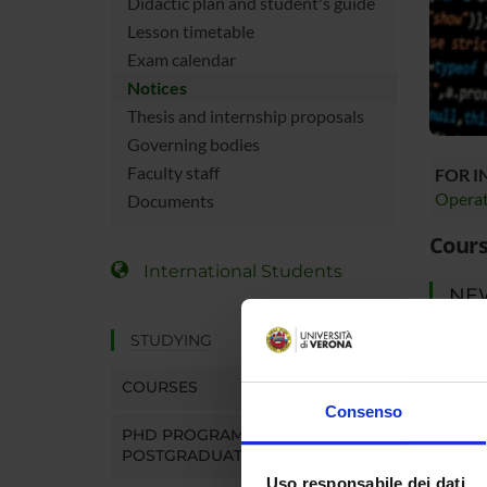
Didactic plan and student's guide
Lesson timetable
Exam calendar
Notices
Thesis and internship proposals
Governing bodies
Faculty staff
FOR 
Operat
Documents
Cours
International Students
NE
STUDYING
There y
your st
COURSES
You can 
Consenso
notices
PHD PROGRAMMES AND
POSTGRADUATE TRAINING
MYUN
Uso responsabile dei dati