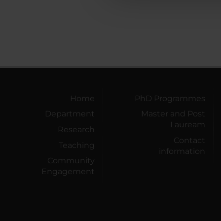
Home
PhD Programmes
Department
Master and Post
Lauream
Research
Contact
Teaching
information
Community
Engagement