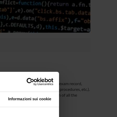
 time at the University (Student’s exam record,
unt, office forms, administrative procedures, etc.).
you be able to receive notification of all the
Informazioni sui cookie
 Univr app.