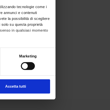
utilizzando tecnologie come i
re annunci e contenuti
vete la possibilità di scegliere
li solo su questa proprietà
consenso in qualsiasi momento
alche metro,
Marketing
e specifiche (impronte
ezione dettagli
. Puoi
Accetta tutti
l media e per analizzare il
ostri partner che si occupano
azioni che hai fornito loro o