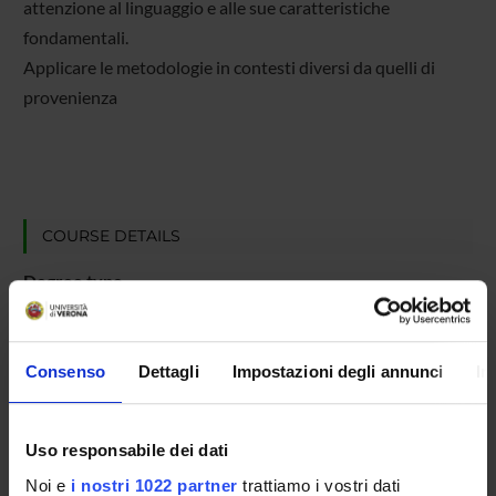
attenzione al linguaggio e alle sue caratteristiche
fondamentali.
Applicare le metodologie in contesti diversi da quelli di
provenienza
COURSE DETAILS
Degree type
Continuing education for teachers (previous)
Duration
1 Year
Consenso
Dettagli
Impostazioni degli annunci
In
Supervisory body
Computer Science Department Council
Uso responsabile dei dati
Location
Noi e
i nostri 1022 partner
trattiamo i vostri dati
VERONA