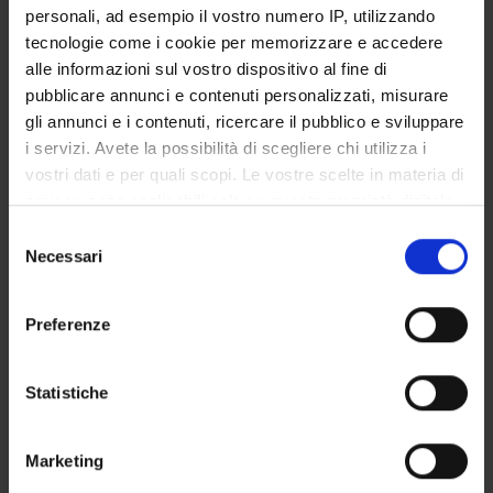
personali, ad esempio il vostro numero IP, utilizzando
Main Department
tecnologie come i cookie per memorizzare e accedere
Computer Science
alle informazioni sul vostro dispositivo al fine di
Macro area
pubblicare annunci e contenuti personalizzati, misurare
Natural Sciences and Engineering
gli annunci e i contenuti, ricercare il pubblico e sviluppare
i servizi. Avete la possibilità di scegliere chi utilizza i
vostri dati e per quali scopi. Le vostre scelte in materia di
privacy sono applicabili solo su questa proprietà digitale
in cui avete effettuato le vostre scelte. È possibile
Selezione
Overview
modificare o revocare il proprio consenso in qualsiasi
Necessari
del
Enrolment Policy
momento dalla Dichiarazione sui cookie o facendo clic
consenso
Courses
sull'icona di attivazione della privacy.
Preferenze
Academic Calendar
Con il tuo consenso, vorremmo anche:
Lesson timetable
Degree Programme
raccogliere informazioni sulla tua posizione
Statistiche
geografica, con un'approssimazione di qualche
Exam calendar
metro,
Notices
Marketing
Identificare il tuo dispositivo, scansionandolo
Thesis and internship proposals