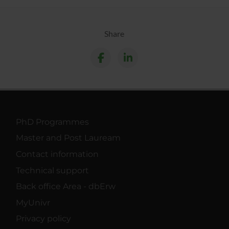
Share
PhD Programmes
Master and Post Lauream
Contact information
Technical support
Back office Area - dbErw
MyUnivr
Privacy policy