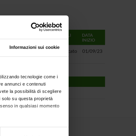
RESPONSABILI
DATA
INIZIO
Informazioni sui cookie
zione di
Mariano Ceccato
01/09/23
utilizzando tecnologie come i
re annunci e contenuti
vete la possibilità di scegliere
li solo su questa proprietà
consenso in qualsiasi momento