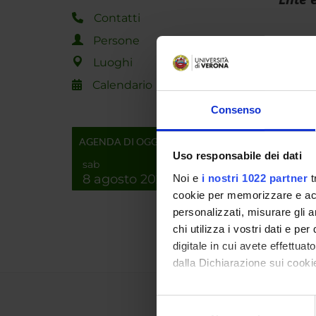
Contatti
Persone
PROGET
Luoghi
TITOL
Calendario
Consenso
Organi
contenu
AGENDA DI OGGI
Uso responsabile dei dati
sab
NUMERO
8 agosto 2026
Noi e
i nostri 1022 partner
t
ANNO
cookie per memorizzare e acce
personalizzati, misurare gli an
2023
chi utilizza i vostri dati e pe
digitale in cui avete effettua
dalla Dichiarazione sui cookie
Con il tuo consenso, vorrem
Selezione