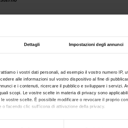
TI
O
Dettagli
Impostazioni degli annunci
zzazione di eventi divulgativi rivolti alle PMI del Veneto e realizza
ti digitali
 FINANZIAMENTI
rattiamo i vostri dati personali, ad esempio il vostro numero IP, 
NUMERO
dere alle informazioni sul vostro dispositivo al fine di pubblica
nunci e i contenuti, ricercare il pubblico e sviluppare i servizi. A
1
r quali scopi. Le vostre scelte in materia di privacy sono applicabi
to le vostre scelte. È possibile modificare o revocare il proprio 
 o facendo clic sull'icona di attivazione della privacy.
mo anche:
Condividi