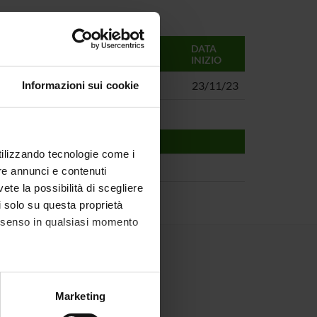
RESPONSABILI
DATA
INIZIO
Matteo Cristani
23/11/23
Informazioni sui cookie
utilizzando tecnologie come i
re annunci e contenuti
vete la possibilità di scegliere
li solo su questa proprietà
consenso in qualsiasi momento
alche metro,
Marketing
e specifiche (impronte