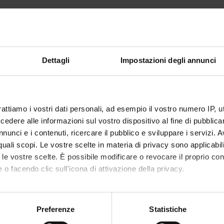
TI
O
 di classificazione di testi brevi con LLM
Dettagli
Impostazioni degli annunci
 FINANZIAMENTI
NUMERO
rattiamo i vostri dati personali, ad esempio il vostro numero IP, 
1
dere alle informazioni sul vostro dispositivo al fine di pubblica
nunci e i contenuti, ricercare il pubblico e sviluppare i servizi. A
r quali scopi. Le vostre scelte in materia di privacy sono applicabi
to le vostre scelte. È possibile modificare o revocare il proprio 
 o facendo clic sull'icona di attivazione della privacy.
Condividi
mo anche:
oni sulla tua posizione geografica, con un'approssimazione di qu
Preferenze
Statistiche
spositivo, scansionandolo attivamente alla ricerca di caratteristich