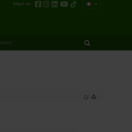
Segui su
TATTI