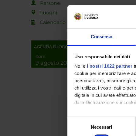
Persone
PROGET
Luoghi
TITOL
Calendario
Sistemi
Consenso
AGENDA DI OGGI
NUMERO
dom
Uso responsabile dei dati
ANNO
9 agosto 2026
Noi e
i nostri 1022 partner
t
2023
cookie per memorizzare e acce
personalizzati, misurare gli an
chi utilizza i vostri dati e pe
digitale in cui avete effettua
dalla Dichiarazione sui cookie
Con il tuo consenso, vorrem
Selezione
raccogliere informazi
Necessari
del
Identificare il tuo di
consenso