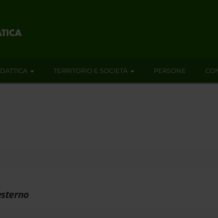
IDATTICA
TERRITORIO E SOCIETÀ
PERSONE
CON
esterno