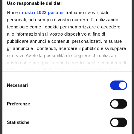
Uso responsabile dei dati
Noi e
i nostri 1022 partner
trattiamo i vostri dati
PARTECIPANTI AL PROGETTO
personali, ad esempio il vostro numero IP, utilizzando
tecnologie come i cookie per memorizzare e accedere
Matteo Cristani
alle informazioni sul vostro dispositivo al fine di
Professore associato
pubblicare annunci e contenuti personalizzati, misurare
gli annunci e i contenuti, ricercare il pubblico e sviluppare
i servizi. Avete la possibilità di scegliere chi utilizza i
AREE DI RICERCA COINVOLTE DAL PROGETTO
vostri dati e per quali scopi. Le vostre scelte in materia di
privacy sono applicabili solo su questa proprietà digitale
Intelligenza Artificiale
in cui avete effettuato le vostre scelte. È possibile
Artificial intelligence
Selezione
modificare o revocare il proprio consenso in qualsiasi
Necessari
del
momento dalla Dichiarazione sui cookie o facendo clic
consenso
sull'icona di attivazione della privacy.
Preferenze
ATTIVITÀ
Con il tuo consenso, vorremmo anche:
raccogliere informazioni sulla tua posizione
Statistiche
AREE DI RICERCA
geografica, con un'approssimazione di qualche