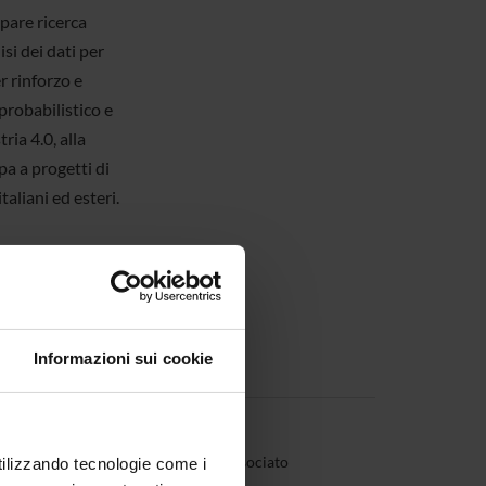
ppare ricerca
si dei dati per
r rinforzo e
probabilistico e
ria 4.0, alla
ipa a progetti di
taliani ed esteri.
Informazioni sui cookie
stellini
Professore associato
utilizzando tecnologie come i