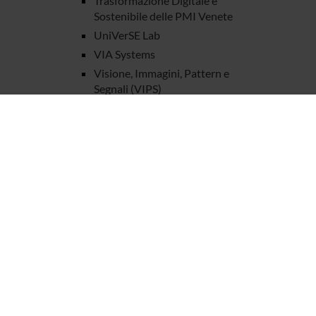
Trasformazione Digitale e
Sostenibile delle PMI Venete
UniVerSE Lab
VIA Systems
Visione, Immagini, Pattern e
Segnali (VIPS)
DOTTORATI DI RICERCA
STRUTTURE
BIBLIOTECHE
CENTRI
LABORATORI
SPIN OFF E AZIENDE