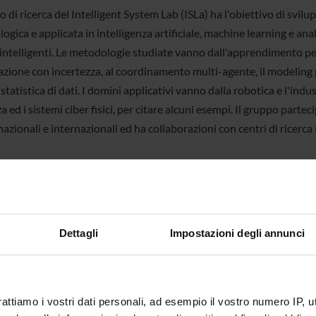
o di ricerca del Intelligent System Lab (ISLa) ha l'obiettivo di svilu
gica e applicata in intelligenza artificiale, machine learning e anali
 intelligenti. Le metodologie studiate vanno dall'apprendimento pe
cazione con incertezza, al coordinamento multi-agente, il modeling 
i statistica di dati. I domini applicativi vanno dalla robotica e l'indust
a ed i sistemi ciber fisici, per citare alcuni esempi. Il gruppo partec
nazionali e internazionali ed ha collaborazioni con centri di ricerca i
https://isla-lab.github.io/
Dettagli
Impostazioni degli annunci
Competenze
Progetti
onenti
 Bianchi
Assegnista
Alberto Ca
rattiamo i vostri dati personali, ad esempio il vostro numero IP, 