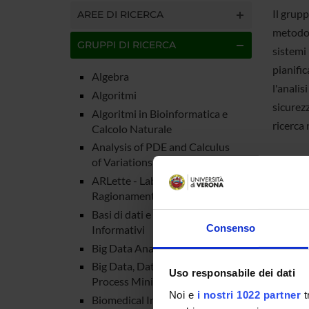
Il grupp
AREE DI RICERCA
metodolo
GRUPPI DI RICERCA
sistemi
pianifi
Algebra
l'analis
Algoritmi
sicurezz
Algoritmi in Bioinformatica e
ricerca 
Calcolo Naturale
Analysis of PDE and Calculus
of Variations
URL
ARLette - Laboratorio di
Ragionamento Automatico
Basi di dati e Sistemi
Consenso
Informativi
Comp
Big Data Analytics
Big Data, Data Science e
Uso responsabile dei dati
Process Mining
Federico
Noi e
i nostri 1022 partner
t
Biomedical Imaging