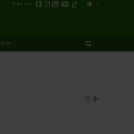
Segui su
TATTI