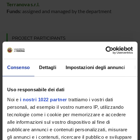
Terranova s.r.l.
Funds:
assigned and managed by the department
PROJECT PARTICIPANTS
Luca Di Persio
Associate Professor
Consenso
Dettagli
Impostazioni degli annunci
In
Alessandro Farinelli
Full Professor
Uso responsabile dei dati
Noi e
i nostri 1022 partner
trattiamo i vostri dati
RESEARCH AREAS INVOLVED IN THE PROJECT
personali, ad esempio il vostro numero IP, utilizzando
Intelligenza Artificiale
tecnologie come i cookie per memorizzare e accedere
Artificial intelligence
alle informazioni sul vostro dispositivo al fine di
pubblicare annunci e contenuti personalizzati, misurare
gli annunci e i contenuti, ricercare il pubblico e sviluppare