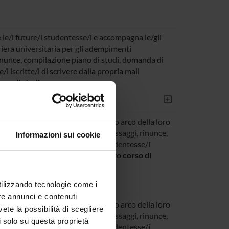
 le/i future/i studentesse/i e accompagna le/gli
arriera universitaria per gli adempimenti
rinunce, compilazione piano di studi, domanda di
i iscritte/i di scrivere dalla propria mail
rso di studio
gna le/gli iscritte/i lungo l'intero arco della loro
 amministrativi (trasferimenti, passaggi, rinunce,
Informazioni sui cookie
aurea). Si raccomanda alle/gli studentesse/i
tituzionale, specificando nell'oggetto
corso di
utilizzando tecnologie come i
re annunci e contenuti
gna le/gli iscritte/i lungo l'intero arco della loro
vete la possibilità di scegliere
 amministrativi (trasferimenti, passaggi, rinunce,
li solo su questa proprietà
aurea). Si raccomanda alle/gli studentesse/i