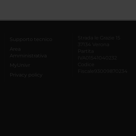
Strada le Grazie 15
Supporto tecnico
37134 Verona
Area
Partita
Amministrativa
IVA01541040232
Codice
MyUnivr
Fiscale93009870234
Privacy policy