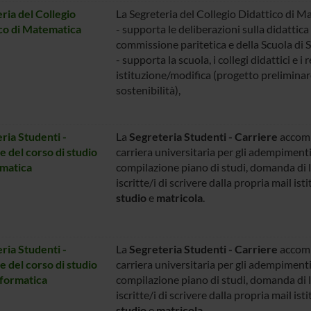
ria del Collegio
La Segreteria del Collegio Didattico di M
co di Matematica
- supporta le deliberazioni sulla didattica e
commissione paritetica e della Scuola di S
- supporta la scuola, i collegi didattici e i 
istituzione/modifica (progetto preliminar
sostenibilità),
ria Studenti -
La
Segreteria Studenti - Carriere
accompa
e del corso di studio
carriera universitaria per gli adempimenti
rmatica
compilazione piano di studi, domanda di l
iscritte/i di scrivere dalla propria mail is
studio
e
matricola
.
ria Studenti -
La
Segreteria Studenti - Carriere
accompa
e del corso di studio
carriera universitaria per gli adempimenti
nformatica
compilazione piano di studi, domanda di l
iscritte/i di scrivere dalla propria mail is
studio
e
matricola
.