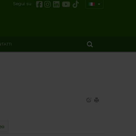
Segui su
TATTI
neo