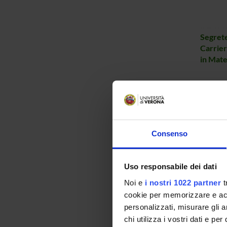
Segrete
Carrier
in Mate
Segrete
Carrier
Consenso
magistra
Intelli
Uso responsabile dei dati
Noi e
i nostri 1022 partner
t
cookie per memorizzare e acce
Segrete
personalizzati, misurare gli an
Carrier
chi utilizza i vostri dati e pe
magistr