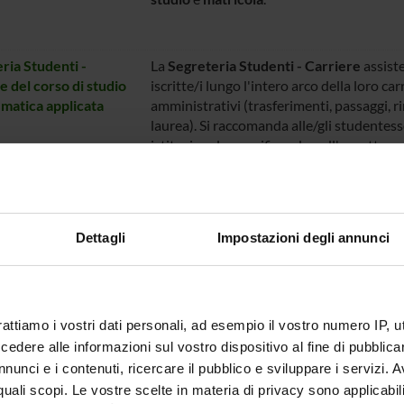
ria Studenti -
La
Segreteria Studenti - Carriere
assiste
e del corso di studio
iscritte/i lungo l'intero arco della loro c
matica applicata
amministrativi (trasferimenti, passaggi, 
laurea). Si raccomanda alle/gli studentesse/
istituzionale, specificando nell'oggetto
co
ria Studenti -
La
Segreteria Studenti - Carriere
accompa
e del corso di studio
carriera universitaria per gli adempimenti
Dettagli
Impostazioni degli annunci
le in Artificial
compilazione piano di studi, domanda di l
gence
iscritte/i di scrivere dalla propria mail is
studio
e
matricola
.
rattiamo i vostri dati personali, ad esempio il vostro numero IP, 
dere alle informazioni sul vostro dispositivo al fine di pubblica
ria Studenti -
La
Segreteria Studenti - Carriere
accompa
nunci e i contenuti, ricercare il pubblico e sviluppare i servizi. A
e del corso di studio
carriera universitaria per gli adempimenti
r quali scopi. Le vostre scelte in materia di privacy sono applicabi
ale in Data Science
compilazione piano di studi, domanda di l