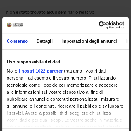
Non è stato trovato alcun seminario relativo
all'insegnamento Sistemi informativi aziendali.
Consenso
Dettagli
Impostazioni degli annunci
In
OFFERTA FORMATIVA
CORSI DI STUDIO
Uso responsabile dei dati
DOTTORATI, MASTER E FORMAZIONE SUPERIORE
Noi e
i nostri 1022 partner
trattiamo i vostri dati
personali, ad esempio il vostro numero IP, utilizzando
Contatti
tecnologie come i cookie per memorizzare e accedere
alle informazioni sul vostro dispositivo al fine di
Persone
pubblicare annunci e contenuti personalizzati, misurare
Luoghi
gli annunci e i contenuti, ricercare il pubblico e sviluppare
Calendario
i servizi. Avete la possibilità di scegliere chi utilizza i
vostri dati e per quali scopi. Le vostre scelte in materia di
privacy sono applicabili solo su questa proprietà digitale