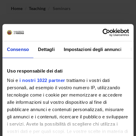
Home
Teaching
Seminars
No recent seminar found relating to teaching Sistemi
distribuiti dedicati.
Consenso
Dettagli
Impostazioni degli annunci
In
STUDYING
Uso responsabile dei dati
COURSES
Noi e
i nostri 1022 partner
trattiamo i vostri dati
PHD PROGRAMMES AND POSTGRADUATE
personali, ad esempio il vostro numero IP, utilizzando
TRAINING
tecnologie come i cookie per memorizzare e accedere
alle informazioni sul vostro dispositivo al fine di
Contacts
pubblicare annunci e contenuti personalizzati, misurare
gli annunci e i contenuti, ricercare il pubblico e sviluppare
People
i servizi. Avete la possibilità di scegliere chi utilizza i
Places
vostri dati e per quali scopi. Le vostre scelte in materia di