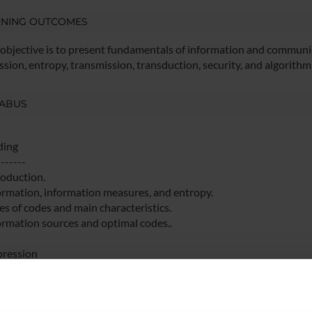
RNING OUTCOMES
objective is to present fundamentals of information and communica
sion, entropy, transmission, transduction, security, and algorithm
LABUS
ding
-------
roduction.
formation, information measures, and entropy.
es of codes and main characteristics.
formation sources and optimal codes..
ression
-----------
aft Norm and McMillan Theorem.
ffman, LZ, Arithmetic, Shannon-Fano, Burrow-Weeler.