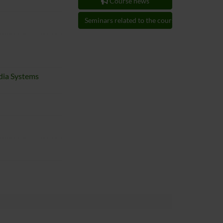
Course news
Seminars related to the course
dia Systems