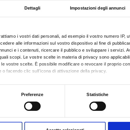
rst Shannon Theorem.
Dettagli
Impostazioni degli annunci
opy
---------------
es of entropy and their relationships.
formation Distance and Mutual Information.
rattiamo i vostri dati personali, ad esempio il vostro numero IP, 
ocastic and e marcoviane sources.
dere alle informazioni sul vostro dispositivo al fine di pubblica
nunci e i contenuti, ricercare il pubblico e sviluppare i servizi. A
ality
r quali scopi. Le vostre scelte in materia di privacy sono applicabi
-------------
to le vostre scelte. È possibile modificare o revocare il proprio 
pical Sequences and AEP (Asintotic Equipartition Propety).
 o facendo clic sull'icona di attivazione della privacy.
smission
-------------
mo anche:
asmission Codes, channel capacity and transmission rate.
oni sulla tua posizione geografica, con un'approssimazione di qu
Preferenze
Statistiche
cond Shannon Theorem.
spositivo, scansionandolo attivamente alla ricerca di caratteristich
mming Codes.
aborati i tuoi dati personali e imposta le tue preferenze nella
s
sduction
consenso in qualsiasi momento dalla Dichiarazione sui cookie.
-----------------
ntinuous entropic concepts.