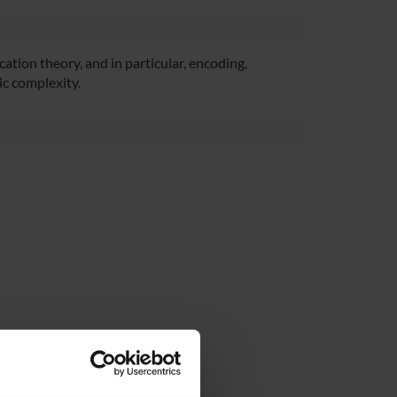
tion theory, and in particular, encoding,
ic complexity.