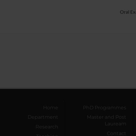
Oral Ex
Home
PhD Programmes
Department
Master and Post
Lauream
Research
Contact