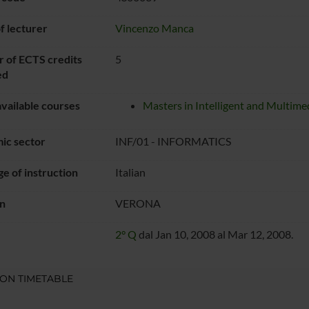
 lecturer
Vincenzo Manca
 of ECTS credits
5
ed
vailable courses
Masters in Intelligent and Multime
ic sector
INF/01 - INFORMATICS
e of instruction
Italian
n
VERONA
2° Q
dal Jan 10, 2008 al Mar 12, 2008.
ON TIMETABLE