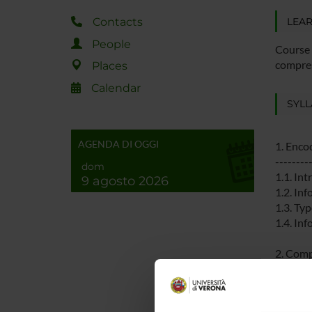
LEA
Contacts
People
Course 
compres
Places
Calendar
SYL
AGENDA DI OGGI
1. Enco
--------
dom
1.1. Int
9 agosto 2026
1.2. In
1.3. Typ
1.4. In
2. Comp
--------
2.1. Kr
2.2. Hu