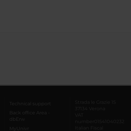
Strada le Grazie 15
Technical support
37134 Verona
Back office Area -
VAT
dbErw
number01541040232
Italian Fiscal
MyUnivr