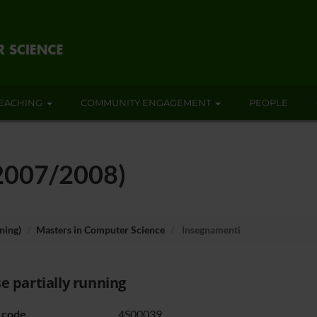
EACHING
COMMUNITY ENGAGEMENT
PEOPLE
(2007/2008)
ning)
Masters in Computer Science
Insegnamenti
e partially running
 code
4S00039