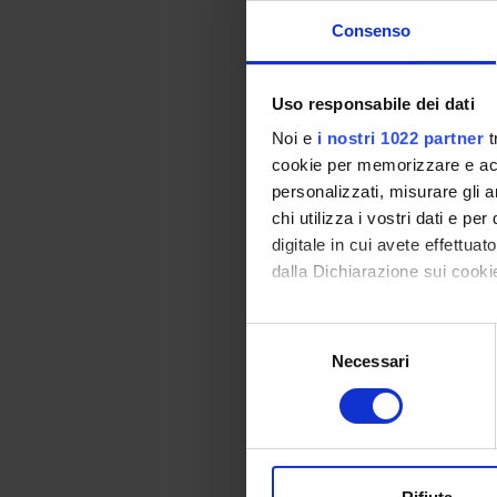
2.3. Fi
Consenso
3. Entr
--------
3.1. Typ
Uso responsabile dei dati
3.2. In
Noi e
i nostri 1022 partner
t
3.2. St
cookie per memorizzare e acce
personalizzati, misurare gli an
4. Tipic
chi utilizza i vostri dati e pe
--------
digitale in cui avete effettua
4.1. Ty
dalla Dichiarazione sui cookie
5. Tran
--------
Con il tuo consenso, vorrem
Selezione
5.1. Tr
raccogliere informazi
Necessari
del
5.2. Se
Identificare il tuo di
consenso
5.3. Ha
digitali).
Approfondisci come vengono el
6. Tran
modificare o ritirare il tuo 
--------
6.1. Co