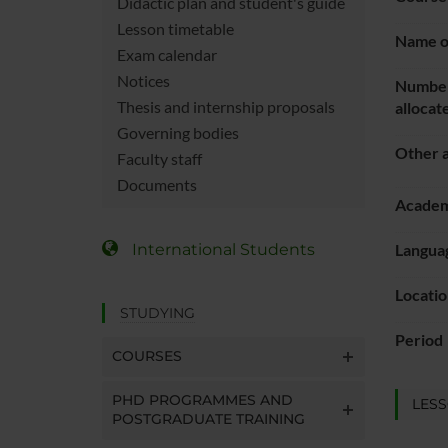
Didactic plan and student's guide
Lesson timetable
Name of
Exam calendar
Notices
Number
Thesis and internship proposals
allocat
Governing bodies
Other a
Faculty staff
Documents
Academ
International Students
Languag
Locatio
STUDYING
Period
COURSES
PHD PROGRAMMES AND
LESS
POSTGRADUATE TRAINING