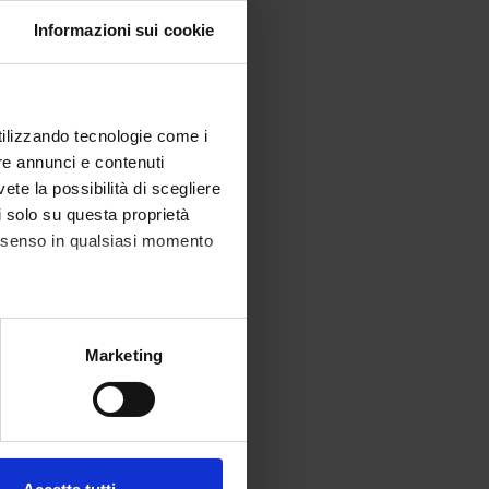
Informazioni sui cookie
utilizzando tecnologie come i
re annunci e contenuti
vete la possibilità di scegliere
li solo su questa proprietà
consenso in qualsiasi momento
alche metro,
Marketing
e specifiche (impronte
ezione dettagli
. Puoi