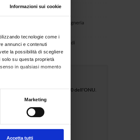
Informazioni sui cookie
onale docente
nformatiche; AREA MIN. 09 - Ingegneria
utilizzando tecnologie come i
on il mondo della scuola: Attività di
re annunci e contenuti
o della scuola
vete la possibilità di scegliere
li solo su questa proprietà
consenso in qualsiasi momento
luppo Sostenibile dell'Agenda 2030 dell'ONU
.
alche metro,
Marketing
e specifiche (impronte
ezione dettagli
. Puoi
Accetta tutti