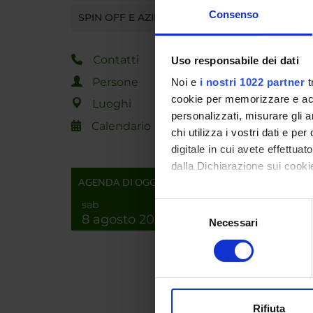
Consenso
SPIN OFF E AZIENDE
Destina
Aree sc
Contatti
Uso responsabile dei dati
Persone
Noi e
i nostri 1022 partner
t
Categor
cookie per memorizzare e acce
Luoghi
personalizzati, misurare gli an
Calendario
chi utilizza i vostri dati e pe
digitale in cui avete effettua
dalla Dichiarazione sui cookie
Sus
AGENDA DI OGGI
Con il tuo consenso, vorrem
Ques
sab
Selezione
Magg
8 agosto 2026
raccogliere informazi
Necessari
del
Identificare il tuo di
consenso
digitali).
Approfondisci come vengono el
modificare o ritirare il tuo 
Rifiuta