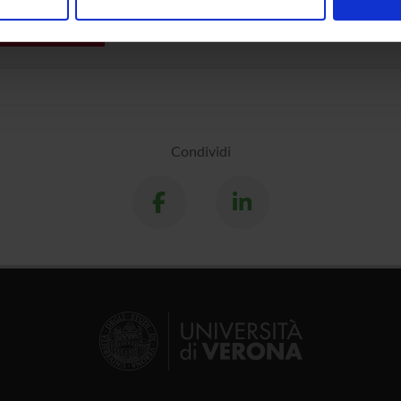
nalizzare contenuti ed annunci, per fornire funzionalità dei socia
inoltre informazioni sul modo in cui utilizzi il nostro sito con i n
icità e social media, i quali potrebbero combinarle con altre inform
lizzo dei loro servizi.
Condividi