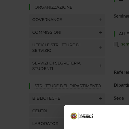
ORGANIZZAZIONE
Seminar
GOVERNANCE
COMMISSIONI
ALLE
sem
UFFICI E STRUTTURE DI
SERVIZIO
SERVIZI DI SEGRETERIA
STUDENTI
Refere
Dipart
STRUTTURE DEL DIPARTIMENTO
Sede
BIBLIOTECHE
Numero
CENTRI
LABORATORI
Obietti