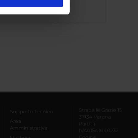
l media e per analizzare il
ostri partner che si occupano
azioni che hai fornito loro o
Strada le Grazie 15
Supporto tecnico
37134 Verona
Area
Partita
Amministrativa
IVA01541040232
Codice
MyUnivr