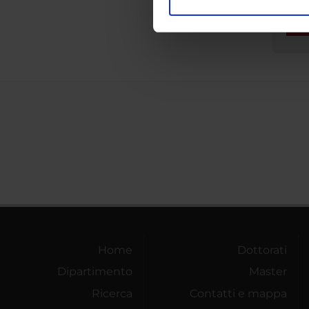
Utilizziamo i cookie per perso
nostro traffico. Condividiamo 
di analisi dei dati web, pubbl
che hanno raccolto dal tuo uti
Home
Dottorati
Dipartimento
Master
Ricerca
Contatti e mappa