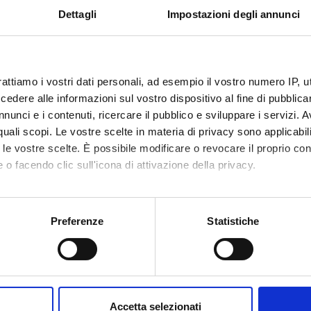
Dettagli
Impostazioni degli annunci
tari
Studenti/Studentesse; Insegnanti e Pers
ientifiche coinvolte
AREA MIN. 01 - Scienze matematiche e i
industriale e dell'informazione
rattiamo i vostri dati personali, ad esempio il vostro numero IP, 
ia prevalente
Attività di coinvolgimento e interazione c
dere alle informazioni sul vostro dispositivo al fine di pubblica
coinvolgimento e interazione con il mond
nunci e i contenuti, ricercare il pubblico e sviluppare i servizi. A
r quali scopi. Le vostre scelte in materia di privacy sono applicabi
to le vostre scelte. È possibile modificare o revocare il proprio 
 o facendo clic sull'icona di attivazione della privacy.
tainable Development Goals - SDGs
mo anche:
ta iniziativa contribuisce al perseguimento degli
Obiettivi di Svi
iori informazioni su
www.univr.it/sostenibilita
oni sulla tua posizione geografica, con un'approssimazione di qu
Preferenze
Statistiche
spositivo, scansionandolo attivamente alla ricerca di caratteristich
aborati i tuoi dati personali e imposta le tue preferenze nella
s
consenso in qualsiasi momento dalla Dichiarazione sui cookie.
Accetta selezionati