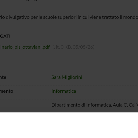
io divulgativo per le scuole superiori in cui viene trattato il mon
GATI
inario_pls_ottaviani.pdf
(, it, 0 KB, 05/05/26)
nte
Sara Migliorini
imento
Informatica
Dipartimento di Informatica, Aula C, Ca' 
 di giornate
1
vi
Coinvolgimento del mondo della scuola.