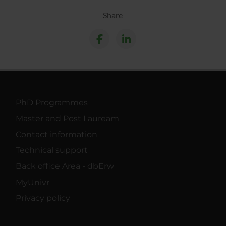
Share
PhD Programmes
Master and Post Lauream
Contact information
Technical support
Back office Area - dbErw
MyUnivr
Privacy policy