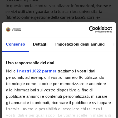
In questo portale potrai visualizzare informazioni, risorse e
servizi utili che riguardano la tua carriera universitaria
(libretto online, gestione della carriera Esse3, corsi e-
learning, email istituzionale, modulistica di segreteria,
procedure amministrative, ecc.).
Entra in MyUnivr con le tue credenziali GIA: solo così
potrai ricevere notifica di tutti gli avvisi dei tuoi docenti e
Consenso
Dettagli
Impostazioni degli annunci
In
della tua segreteria via mail e anche tramite l'app Univr.
MYUNIVR
Uso responsabile dei dati
Noi e
i nostri 1022 partner
trattiamo i vostri dati
personali, ad esempio il vostro numero IP, utilizzando
Insegnamenti
tecnologie come i cookie per memorizzare e accedere
alle informazioni sul vostro dispositivo al fine di
Calendario didattico
pubblicare annunci e contenuti personalizzati, misurare
Piani didattici e Guide dello studente
gli annunci e i contenuti, ricercare il pubblico e sviluppare
Orario lezioni
i servizi. Avete la possibilità di scegliere chi utilizza i
Calendario esami
vostri dati e per quali scopi. Le vostre scelte in materia di