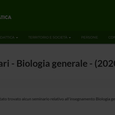
IDATTICA
TERRITORIO E SOCIETÀ
PERSONE
CON
ari - Biologia generale - (20
tato trovato alcun seminario relativo all'insegnamento Biologia ge