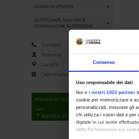
CORSI DI STUDIO
DOTTORATI, MASTER E
FORMAZIONE SUPERIORE
Contatti
Persone
Consenso
Luoghi
Calendario
Uso responsabile dei dati
Noi e
i nostri 1022 partner
t
AGENDA DI OGGI
cookie per memorizzare e acce
personalizzati, misurare gli an
ven
chi utilizza i vostri dati e pe
7 agosto 2026
digitale in cui avete effettua
dalla Dichiarazione sui cookie