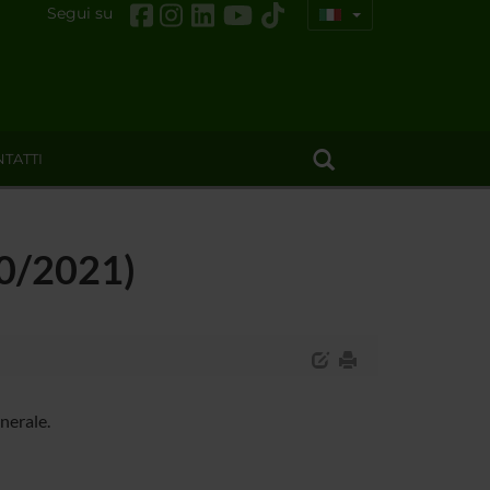
Segui su
TATTI
20/2021)
nerale.