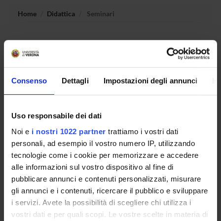
Home
Didattica
Seminari
Non è stato trovato alcun seminario relativo
all'insegnamento Sistemi embedded multimediali.
Consenso
Dettagli
Impostazioni degli annunci
In
OFFERTA FORMATIVA
Uso responsabile dei dati
CORSI DI STUDIO
Noi e
i nostri 1022 partner
trattiamo i vostri dati
DOTTORATI, MASTER E FORMAZIONE SUPERIORE
personali, ad esempio il vostro numero IP, utilizzando
tecnologie come i cookie per memorizzare e accedere
Contatti
alle informazioni sul vostro dispositivo al fine di
pubblicare annunci e contenuti personalizzati, misurare
Persone
gli annunci e i contenuti, ricercare il pubblico e sviluppare
Luoghi
i servizi. Avete la possibilità di scegliere chi utilizza i
Calendario
vostri dati e per quali scopi. Le vostre scelte in materia di