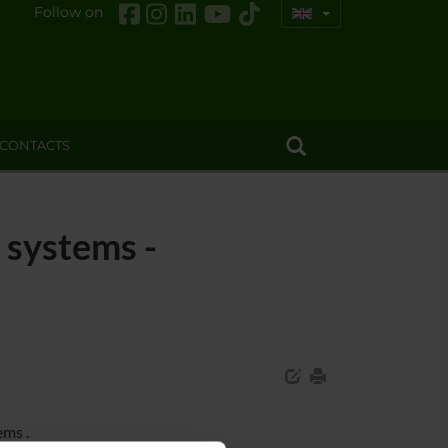
Follow on
CONTACTS
 systems -
ms .