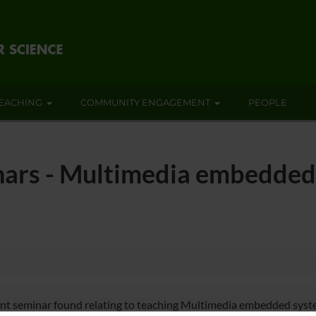
EACHING
COMMUNITY ENGAGEMENT
PEOPLE
nars - Multimedia embedded
nt seminar found relating to teaching Multimedia embedded syste