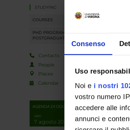
STUDYING
COURSES
PHD PROGRAMMES AND
POSTGRADUATE TRAINING
Consenso
Det
Contacts
People
Uso responsabil
Places
Calendar
Noi e
i nostri 1
vostro numero IP
accedere alle info
AGENDA DI OGGI
ven
annunci e contenu
7 agosto 2026
ricercare il pubbl