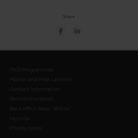
Share
PhD Programmes
Master and Post Lauream
Contact information
Technical support
Back office Area - dbErw
MyUnivr
Privacy policy