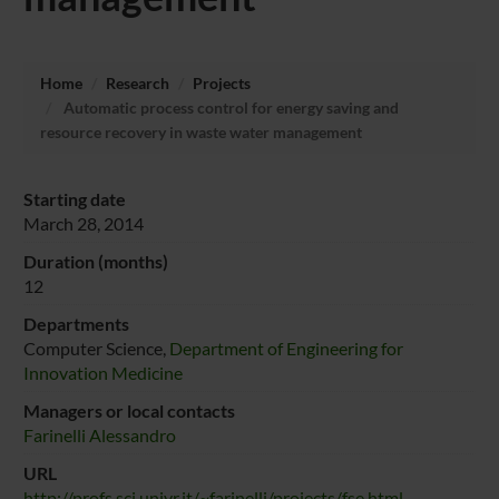
Home
Research
Projects
Automatic process control for energy saving and
resource recovery in waste water management
Starting date
March 28, 2014
Duration (months)
12
Departments
Computer Science,
Department of Engineering for
Innovation Medicine
Managers or local contacts
Farinelli Alessandro
URL
http://profs.sci.univr.it/~farinelli/projects/fse.html