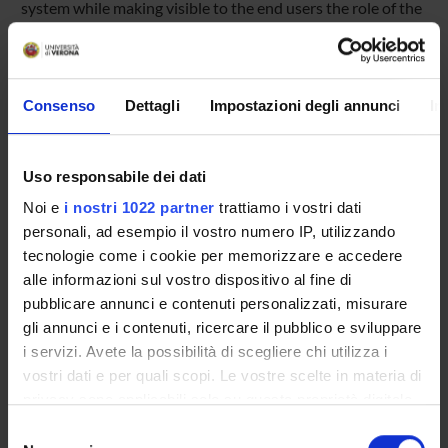
system while making visible to the end users the role of the
plant. In particular, the scientific / technological objectives
of this project are: i) development of a system for the
management and monitoring of the treatment plant, based
on artificial intelligence techniques, assessing the
Consenso
Dettagli
Impostazioni degli annunci
In
environmental sustainability of treatment plants ( through
Life Cycle Assessment techniques that operate in real
time); ii) development and implementation of IT
Uso responsabile dei dati
infrastructures for data acquisition, transmission, storage
and presentation of data; iii) deployment and evaluation of
Noi e
i nostri 1022 partner
trattiamo i vostri dati
the system on waste water treatment plants.
personali, ad esempio il vostro numero IP, utilizzando
tecnologie come i cookie per memorizzare e accedere
alle informazioni sul vostro dispositivo al fine di
PROJECT PARTICIPANTS
pubblicare annunci e contenuti personalizzati, misurare
gli annunci e i contenuti, ricercare il pubblico e sviluppare
Alessandro Farinelli
i servizi. Avete la possibilità di scegliere chi utilizza i
Full Professor
vostri dati e per quali scopi. Le vostre scelte in materia di
Francesco Fatone
privacy sono applicabili solo su questa proprietà digitale
Riccardo Muradore
in cui avete effettuato le vostre scelte. È possibile
Selezione
Associate Professor
modificare o revocare il proprio consenso in qualsiasi