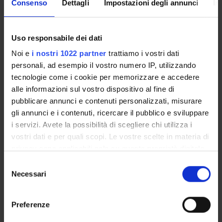
Consenso
Dettagli
Impostazioni degli annunci
In
Unione Europea
Finanziamento:
assegnato e gestito dal Dipartimento
Programma:
EUROPA - Progetti Europei
Uso responsabile dei dati
Noi e
i nostri 1022 partner
trattiamo i vostri dati
personali, ad esempio il vostro numero IP, utilizzando
PARTECIPANTI AL PROGETTO
tecnologie come i cookie per memorizzare e accedere
alle informazioni sul vostro dispositivo al fine di
Lidia Angeleri
pubblicare annunci e contenuti personalizzati, misurare
Professore ordinario
gli annunci e i contenuti, ricercare il pubblico e sviluppare
i servizi. Avete la possibilità di scegliere chi utilizza i
Jorge Nuno Dos Santos Vitoria
vostri dati e per quali scopi. Le vostre scelte in materia di
privacy sono applicabili solo su questa proprietà digitale
in cui avete effettuato le vostre scelte. È possibile
Selezione
AREE DI RICERCA COINVOLTE DAL PROGETTO
modificare o revocare il proprio consenso in qualsiasi
Necessari
del
Algebra, Geometria e Logica Matematica
momento dalla Dichiarazione sui cookie o facendo clic
consenso
Associative rings and algebras
sull'icona di attivazione della privacy.
Preferenze
Con il tuo consenso, vorremmo anche: