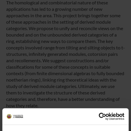
The homological and combinatorial nature of these
applications has led to a growing number of new
approaches in the area. This project brings together some
of these approaches in the setting of derived module
categories. We propose to unify and reconcile views on the
bounded and on the unbounded derived categories of a
ring, establishing new ways to compare them. The key
concepts involved range from tilting and silting objects to t-
structures, infinitely generated modules, cotorsion pairs
and recollements. We suggest constructions and/or
classifications for some of these concepts in suitable
contexts (from finite dimensional algebras to fully bounded
noetherian rings), linking ring theoretical ideas with the
study of derived module categories. Ultimately, we use
them to investigate the structure of these derived
categories and, therefore, have a better understanding of
how they relate.
ENTI FINANZIATORI: