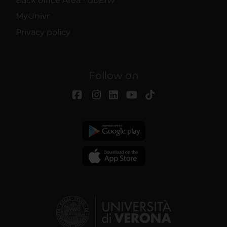
Back office Area - dbErw
MyUnivr
Privacy policy
Follow on