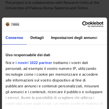
The project is in collaboration with Research Units at the
Universites of Padova, Roma-Sapienza and Torino.
SPONSORS:
MUR - Ministero dell'Università e della Ricerca
Consenso
Dettagli
Impostazioni degli annunci
In
Funds:
assigned and managed by the department
Uso responsabile dei dati
PROJECT PARTICIPANTS
Noi e
i nostri 1022 partner
trattiamo i vostri dati
personali, ad esempio il vostro numero IP, utilizzando
Lidia Angeleri
tecnologie come i cookie per memorizzare e accedere
Full Professor
alle informazioni sul vostro dispositivo al fine di
Anna Barbieri
pubblicare annunci e contenuti personalizzati, misurare
Temporary Assistant Professor
gli annunci e i contenuti, ricercare il pubblico e sviluppare
Alessio Cipriani
i servizi. Avete la possibilità di scegliere chi utilizza i
vostri dati e per quali scopi. Le vostre scelte in materia di
Rosanna Davison Laking