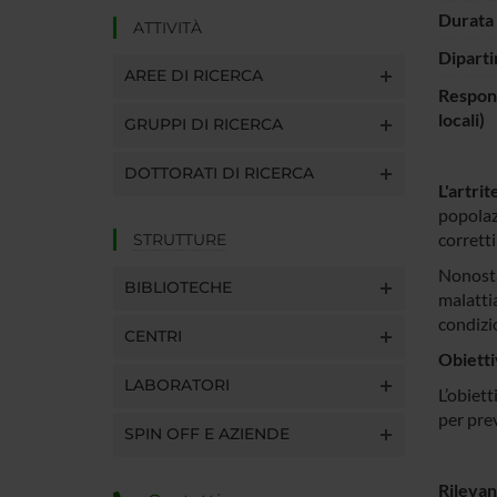
Durata 
ATTIVITÀ
Diparti
AREE DI RICERCA
Respons
locali)
GRUPPI DI RICERCA
DOTTORATI DI RICERCA
L'artri
popolazi
corretti
STRUTTURE
Nonostan
BIBLIOTECHE
malatti
condiz
CENTRI
Obietti
LABORATORI
L’obiet
per prev
SPIN OFF E AZIENDE
Rileva