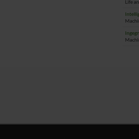
Life a
Intelli
Machin
Ingegn
Machin