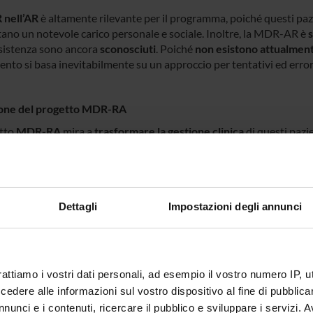
nell’AR
è altamente rilevante per il programma, poiché questi pazie
ano un notevole carico personale e sociale. Inoltre, la MDR-AR è
s
esistenza sono ancora
sconosciuti
. Poiché
non esistono attualmente
ento si basa inevitabilmente su un approccio per tentativi ed error
one del progetto MDR-RA
etto
MDR-RA
mira a
trasformare la gestione clinica
di questi pazi
odologie attuali. Per la prima volta, si intende
integrare la patologi
one del dolore e di imaging
provenienti da coorti cliniche esistenti
er l’uso clinico futuro (
iCare-RA
).
nziale trasformativo di
iCare-RA
sarà testato in uno
studio clinic
Dettagli
Impostazioni degli annunci
clinica standard. Inoltre, verrà valutato il potenziale di implemen
e
.
 una
strategia solida di gestione e diffusione
faciliterà l’avanzament
rà l’adozione futura da parte di pazienti, società scientifiche, deci
rattiamo i vostri dati personali, ad esempio il vostro numero IP, 
dere alle informazioni sul vostro dispositivo al fine di pubblica
nunci e i contenuti, ricercare il pubblico e sviluppare i servizi. A