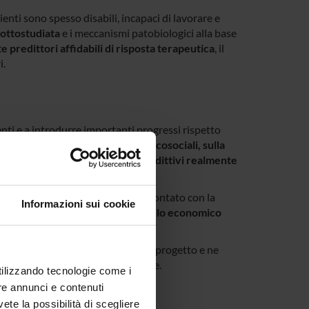
nti sono spesso disabili, incapaci di lavorare e
ottostudiata
e i meccanismi patobiologici alla base
 predittori affidabili di risposta terapeutica
, il
i.
enti e a introdurre importanti progressi rispetto
a molecolare con dati clinici, psicosociali, sulla
, al fine di sviluppare
modelli predittivi realmente
o prospettico randomizzato
, confrontato con la
Informazioni sui cookie
tazione futura attraverso un
modello economico
o della ricerca oltre la durata del progetto e ne
sori politici e autorità regolatorie.
utilizzando tecnologie come i
re annunci e contenuti
vete la possibilità di scegliere