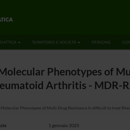
IDATTICA
TERRITORIO E SOCIETÀ
PERSONE
CON
d Molecular Phenotypes of Mu
 Rheumatoid Arthritis - MDR-
d Molecular Phenotypes of Multi-Drug Resistance in difficult to treat R
izio
1 gennaio 2025