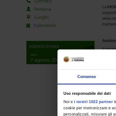
Contatti
La
MDR 
Persone
sopport
Luoghi
della r
trattam
Calendario
Ambizi
AGENDA DI OGGI
Il prog
alle met
ven
7 agosto 2026
percezi
olistici
p
Il pote
Consenso
pratica 
precoc
Infine,
Uso responsabile dei dati
promuove
Noi e
i nostri 1022 partner
t
cookie per memorizzare e acce
personalizzati, misurare gli an