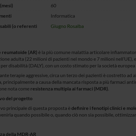
(mesi)
60
menti
Informatica
abili (o referenti
Giugno Rosalba
te reumatoide (AR)
è la più comune malattia articolare infiammatori
one adulta (22 milioni di pazienti nel mondo e 7 milioni nell’UE), e
 per disabilità (DALY), con un costo stimato per la società europea
te terapie aggressive, circa un terzo dei pazienti è costretto ad a
a, principalmente a causa della mancata risposta a più farmaci ant
ione nota come
resistenza multipla ai farmaci (MDR)
.
vo del progetto
tivo principale di questa proposta è
definire i fenotipi clinici e mol
enirla quando possibile o, quando ciò non sia possibile, ottimizzare
nza della MDR-AR