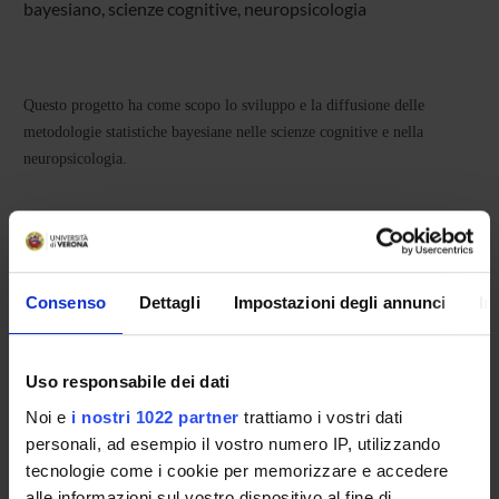
bayesiano, scienze cognitive, neuropsicologia
Questo progetto ha come scopo lo sviluppo e la diffusione delle
metodologie statistiche bayesiane nelle scienze cognitive e nella
neuropsicologia.
PARTECIPANTI AL PROGETTO
Michele Scandola
Professore associato
Consenso
Dettagli
Impostazioni degli annunci
In
Uso responsabile dei dati
COLLABORATORI ESTERNI
Noi e
i nostri 1022 partner
trattiamo i vostri dati
Daniele Romano
personali, ad esempio il vostro numero IP, utilizzando
Università di Milano Bicocca
tecnologie come i cookie per memorizzare e accedere
alle informazioni sul vostro dispositivo al fine di