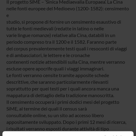
Il progetto SiME – ‘Sinica Mediaevalia Europaea’. La Cina
nelle fonti europee del Medioevo (1200-1582): censimento
e
studio, si propone di fornire un censimento esaustivo di
tutte le fonti medievali (redatte in latino o nelle
varie lingue romanze) relative alla Cina, databili in un
periodo compreso tra il 1200 e il 1582. Faranno parte
del corpus prevalentemente testi quali i resoconti di viaggi
e di ambasciatori, le lettere e le cronache
contenenti notizie attendibili sulla Cina, mentre verranno
escluse opere apocrife quali i viaggi immaginari.
Le fonti verranno censite tramite apposite schede
descrittive, che saranno particolarmente rilevanti
soprattutto per quei testi per i quali ancora manca una
mappatura di dettaglio della tradizione manoscritta.
Il censimento occuperà i primi dodici mesi del progetto
SiME, al termine dei quali il census sarà
consultabile online, su un sito ad accesso libero
appositamente sviluppato. Dopo i primi 12 mesi di ricerca,
i risultati verranno esposti durante attività di tipo
seminariale, che coinvolgeranno il team impegnato nella