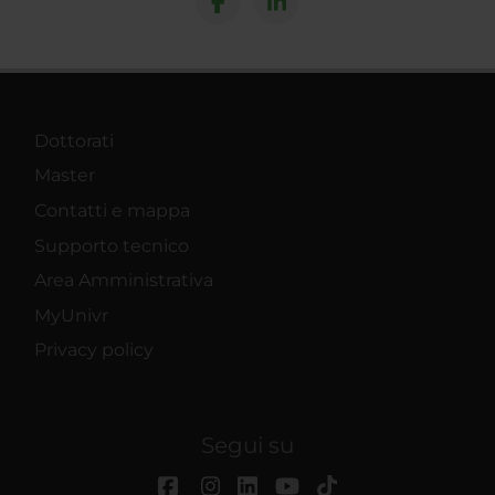
Dottorati
Master
Contatti e mappa
Supporto tecnico
Area Amministrativa
MyUnivr
Privacy policy
Segui su