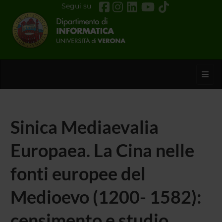
Segui su
Toggl
Sinica Mediaevalia
Europaea. La Cina nelle
fonti europee del
Medioevo (1200- 1582):
censimento e studio