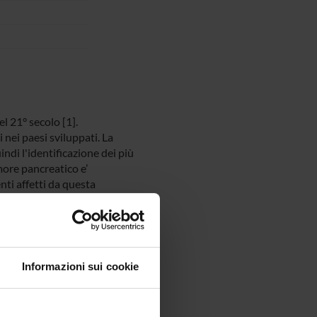
l 21° secolo [1].
 nei paesi sviluppati. La
ndi l'identificazione dei più
more pancreatico e’
nti affetti da questa
 epidemiologici hanno
ticolare, un recente studio
gnosi sia associato ad una
n carcinoma pancreatico,
Informazioni sui cookie
ebbe essere fondamentale
legano gli adipociti a gli