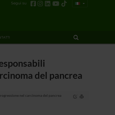
Segui su
TATTI
responsabili
carcinoma del pancrea
 progressione nel carcinoma del pancrea