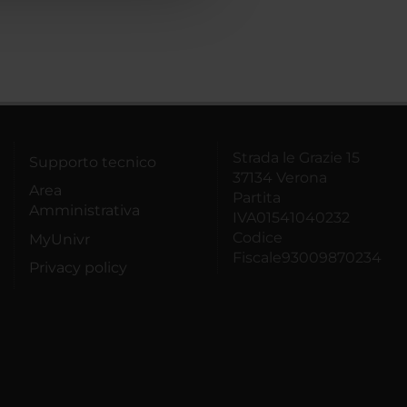
Strada le Grazie 15
Supporto tecnico
37134 Verona
Area
Partita
Amministrativa
IVA01541040232
Codice
MyUnivr
Fiscale93009870234
Privacy policy