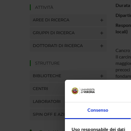
Durata 
ATTIVITÀ
Diparti
AREE DI RICERCA
Respons
locali)
GRUPPI DI RICERCA
DOTTORATI DI RICERCA
Cancro e
Il carci
maggior 
STRUTTURE
precoci
BIBLIOTECHE
fondamen
patolog
CENTRI
L'obesit
dimostra
LABORATORI
ha dimo
riduzio
Consenso
SPIN OFF E AZIENDE
suggere
per la s
eventi 
Uso responsabile dei dati