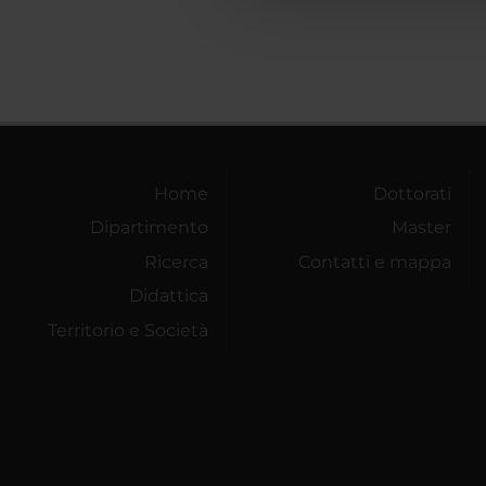
Home
Dottorati
Dipartimento
Master
Ricerca
Contatti e mappa
Didattica
Territorio e Società