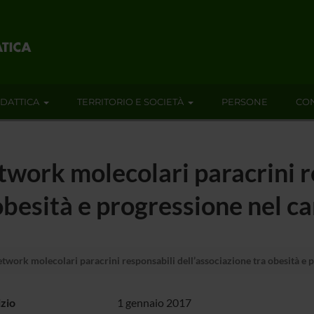
IDATTICA
TERRITORIO E SOCIETÀ
PERSONE
CON
etwork molecolari paracrini 
 obesità e progressione nel 
etwork molecolari paracrini responsabili dell’associazione tra obesità e
izio
1 gennaio 2017