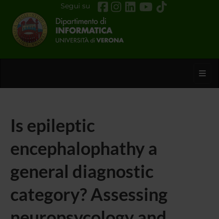
Segui su
Toggl
Is epileptic
encephalophathy a
general diagnostic
category? Assessing
neuropsycology and