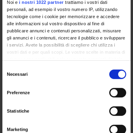
Noi e
i nostri 1022 partner
trattiamo i vostri dati
Bernardo Dalla Bernardina
personali, ad esempio il vostro numero IP, utilizzando
Mario Pezzotti
tecnologie come i cookie per memorizzare e accedere
Professore ordinario
alle informazioni sul vostro dispositivo al fine di
pubblicare annunci e contenuti personalizzati, misurare
gli annunci e i contenuti, ricercare il pubblico e sviluppare
i servizi. Avete la possibilità di scegliere chi utilizza i
SEZIONI
vostri dati e per quali scopi. Le vostre scelte in materia di
Sezione di Neuropsichiatria infantile
privacy sono applicabili solo su questa proprietà digitale
in cui avete effettuato le vostre scelte. È possibile
Selezione
modificare o revocare il proprio consenso in qualsiasi
Necessari
del
momento dalla Dichiarazione sui cookie o facendo clic
consenso
sull'icona di attivazione della privacy.
ATTIVITÀ
Preferenze
Con il tuo consenso, vorremmo anche:
AREE DI RICERCA
raccogliere informazioni sulla tua posizione
Statistiche
GRUPPI DI RICERCA
geografica, con un'approssimazione di qualche
metro,
Marketing
DOTTORATI DI RICERCA
Identificare il tuo dispositivo, scansionandolo