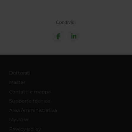
Condividi
Dottorati
Master
Contatti e mappa
Supporto tecnico
Area Amministrativa
MyUnivr
Privacy policy