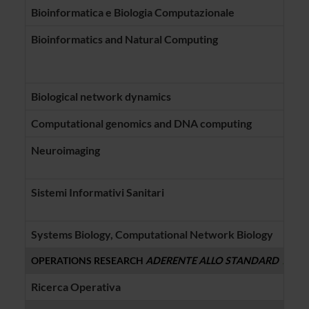
Bioinformatica e Biologia Computazionale
Manu
Bioinformatics and Natural Computing
Giudi
Rosa
Vinc
Biological network dynamics
Giudi
Computational genomics and DNA computing
Giudi
Neuroimaging
Umbe
Ales
Sistemi Informativi Sanitari
Carl
Barb
Systems Biology, Computational Network Biology
Rosa
OPERATIONS RESEARCH
ADERENTE ALLO STANDARD
ACM 
Ricerca Operativa
Rome