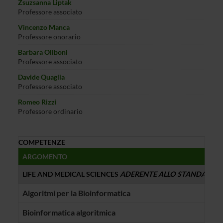
Zsuzsanna Liptak
Professore associato
Vincenzo Manca
Professore onorario
Barbara Oliboni
Professore associato
Davide Quaglia
Professore associato
Romeo Rizzi
Professore ordinario
COMPETENZE
ARGOMENTO
PER
LIFE AND MEDICAL SCIENCES
ADERENTE ALLO STANDARD
Algoritmi per la Bioinformatica
Ferd
Bioinformatica algoritmica
Zsuz