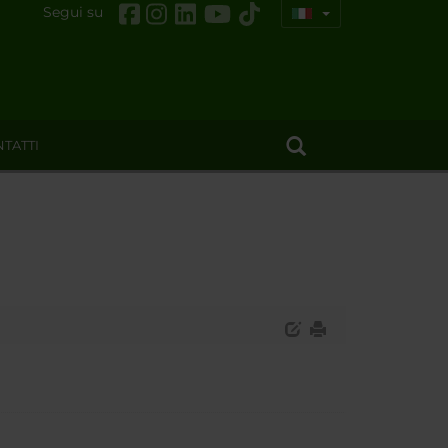
Segui su
TATTI