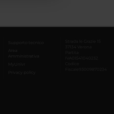
Strada le Grazie 15
Supporto tecnico
37134 Verona
Area
Partita
Amministrativa
IVA01541040232
Codice
MyUnivr
Fiscale93009870234
Privacy policy