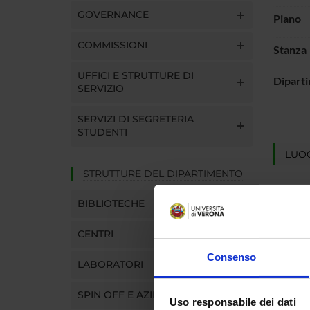
GOVERNANCE
Piano
COMMISSIONI
Stanza
UFFICI E STRUTTURE DI
Dipart
SERVIZIO
SERVIZI DI SEGRETERIA
STUDENTI
LUOG
STRUTTURE DEL DIPARTIMENTO
BIBLIOTECHE
CENTRI
Consenso
LABORATORI
SPIN OFF E AZIENDE
Uso responsabile dei dati