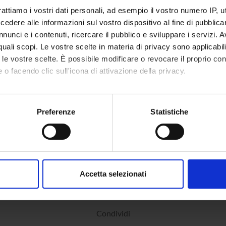
rattiamo i vostri dati personali, ad esempio il vostro numero IP, 
dere alle informazioni sul vostro dispositivo al fine di pubblica
nunci e i contenuti, ricercare il pubblico e sviluppare i servizi. A
r quali scopi. Le vostre scelte in materia di privacy sono applicabi
to le vostre scelte. È possibile modificare o revocare il proprio 
 o facendo clic sull'icona di attivazione della privacy.
mo anche:
oni sulla tua posizione geografica, con un'approssimazione di qu
Preferenze
Statistiche
spositivo, scansionandolo attivamente alla ricerca di caratteristich
aborati i tuoi dati personali e imposta le tue preferenze nella
s
consenso in qualsiasi momento dalla Dichiarazione sui cookie.
Accetta selezionati
nalizzare contenuti ed annunci, per fornire funzionalità dei socia
inoltre informazioni sul modo in cui utilizzi il nostro sito con i n
icità e social media, i quali potrebbero combinarle con altre inform
Condividi
lizzo dei loro servizi.