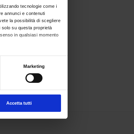
utilizzando tecnologie come i
re annunci e contenuti
vete la possibilità di scegliere
li solo su questa proprietà
consenso in qualsiasi momento
alche metro,
Marketing
e specifiche (impronte
ezione dettagli
. Puoi
Accetta tutti
l media e per analizzare il
ostri partner che si occupano
azioni che hai fornito loro o