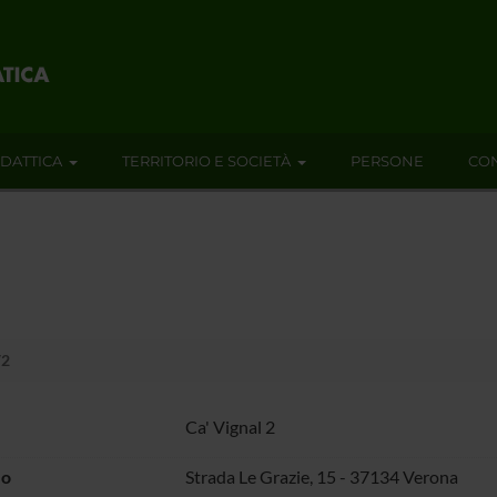
IDATTICA
TERRITORIO E SOCIETÀ
PERSONE
CON
V2
Ca' Vignal 2
zo
Strada Le Grazie, 15 - 37134 Verona