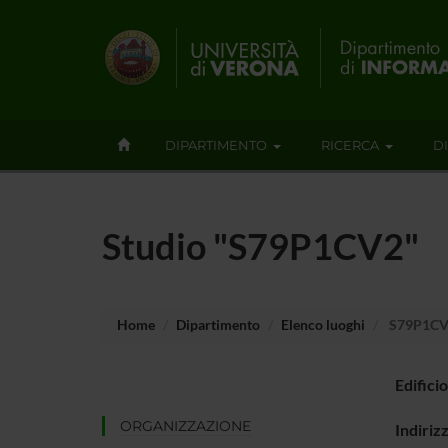
DIPARTIMENTO
RICERCA
D
Studio "S79P1CV2"
Home
Dipartimento
Elenco luoghi
S79P1C
Edificio
ORGANIZZAZIONE
Indiriz