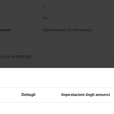
1
79
imento
Dipartimento di Informatica
HI DI INTERESSE
Dettagli
Impostazioni degli annunci